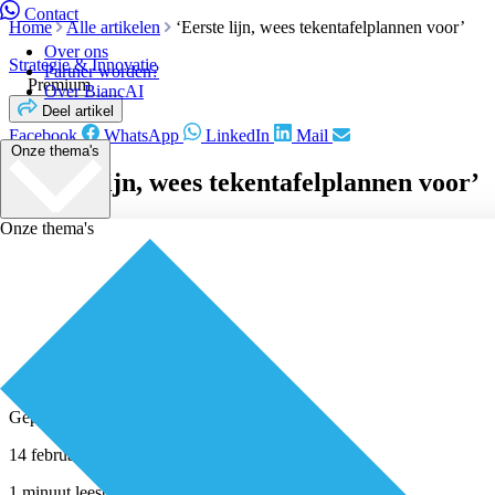
Contact
Home
Alle artikelen
‘Eerste lijn, wees tekentafelplannen voor’
Over ons
Strategie & Innovatie
Partner worden?
Premium
Over BiancAI
Deel artikel
Facebook
WhatsApp
LinkedIn
Mail
Onze thema's
‘Eerste lijn, wees tekentafelplannen voor’
Onze thema's
Geplaatst door
Redactie
14 februari 2014
1 minuut leestijd