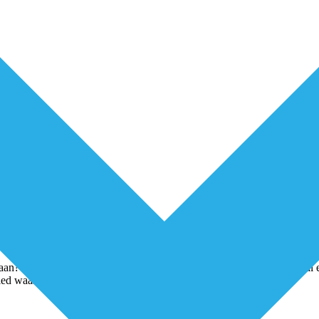
n? Kim Putters, sinds medio juni vorig jaar directeur van het Sociaal e
bied waarvan iedereen verwacht dat het goed geregeld
...