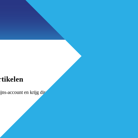
tikelen
jns-account en krijg direct toegang.