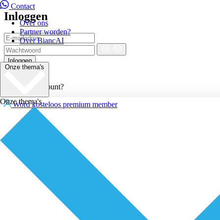
Contact
Inloggen
Over ons
Partner worden?
Over BiancAI
Inloggen
Onze thema's
of
Nog geen account?
Onze thema's
Word kosteloos premium member