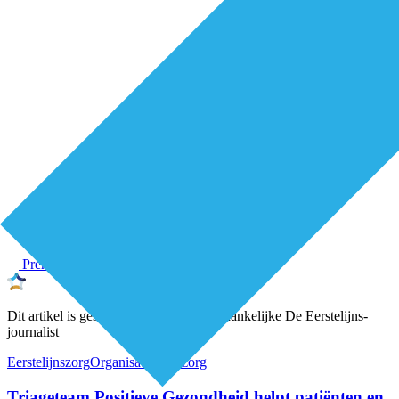
Premium
Dit artikel is geschreven door een onafhankelijke De Eerstelijns-
journalist
Eerstelijnszorg
Organisatie van zorg
Triageteam Positieve Gezondheid helpt patiënten en