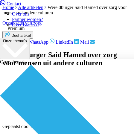
Contact
Home
Alle artikelen
Wereldburger Said Hamed over zorg voor
mensen uit andere culturen
Over ons
Partner worden?
Organisatie van zorg
Over BiancAI
Premium
Deel artikel
Onze thema's
Facebook
WhatsApp
LinkedIn
Mail
Wereldburger Said Hamed over zorg
voor mensen uit andere culturen
Onze thema's
Geplaatst door
Redactie