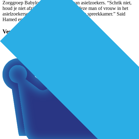
Zorggroep Babylon, die zorg levert aan asielzoekers. “Schrik niet,
houd je niet afzijdig, want vandaag zit deze man of vrouw in het
asielzoekerscentrum, maar morgen in jouw spreekkamer.” Said
Hamed en zijn
...
Verder lezen?