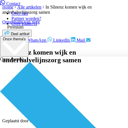
Contact
Home
Alle artikelen
In Sûnenz komen wijk en
anderhalvelijnszorg samen
Over ons
Partner worden?
Organisatie van zorg
Over BiancAI
Premium
Deel artikel
Onze thema's
Facebook
WhatsApp
LinkedIn
Mail
In Sûnenz komen wijk en
anderhalvelijnszorg samen
Onze thema's
Geplaatst door
Redactie