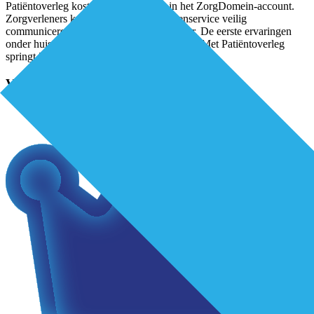
Patiëntoverleg kosteloos te activeren in het ZorgDomein-account.
Zorgverleners kunnen met deze berichtenservice veilig
communiceren via hun mobiel of computer. De eerste ervaringen
onder huisartsen en apothekers zijn positief. Met Patiëntoverleg
springt ZorgDomein in op de
...
Verder lezen?