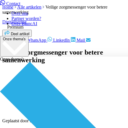
Contact
Home
Alle artikelen
Veilige zorgmessenger voor betere
samenwerking
Over ons
Partner worden?
Digitalisering
Over BiancAI
Premium
Deel artikel
Onze thema's
Facebook
WhatsApp
LinkedIn
Mail
Veilige zorgmessenger voor betere
samenwerking
Onze thema's
Geplaatst door
Redactie