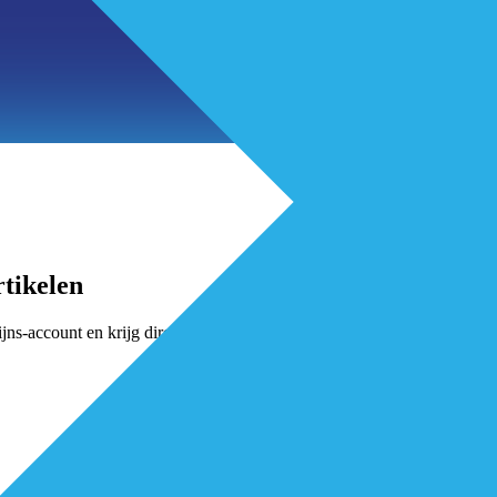
tikelen
jns-account en krijg direct toegang.