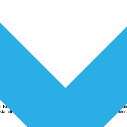
-Brabant op een prettige manier thuis kunnen blijven wonen zolang dit 
eeskunde die zich rondom een senior scharen en zo een ‘kernteam oud