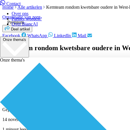
Contact
Home
Alle artikelen
Kernteam rondom kwetsbare oudere in West-
Over ons
Organisatie van zorg
Partner worden?
Premium
Over BiancAI
Deel artikel
Facebook
WhatsApp
LinkedIn
Mail
Onze thema's
Kernteam rondom kwetsbare oudere in W
Onze thema's
Geplaatst door
Redactie
14 november 2017
1 minuut leestijd