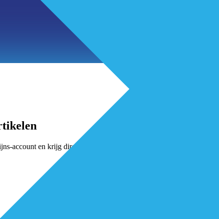
tikelen
jns-account en krijg direct toegang.