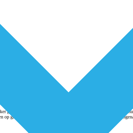
aker geconfronteerd met door zorgverzekeraars opgelegde zorg- of inclu
en op grond van de voor hen geldende Zorgverzekeringswet een zogena