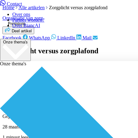
Contact
Home
Alle artikelen
Zorgplicht versus zorgplafond
Over ons
Organisatie van zorg
Partner worden?
Premium
Over BiancAI
Deel artikel
Facebook
WhatsApp
LinkedIn
Mail
Onze thema's
Zorgplicht versus zorgplafond
Onze thema's
Geplaatst door
Redactie
28 maart 2018
1 minuut leestijd