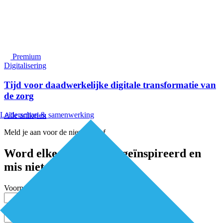
Premium
Digitalisering
Tijd voor daadwerkelijke digitale transformatie van
de zorg
Leiderschap & samenwerking
Alle artikelen
Meld je aan voor de nieuwsbrief
Word elke twee weken geïnspireerd en
mis niets
Voornaam
Achternaam