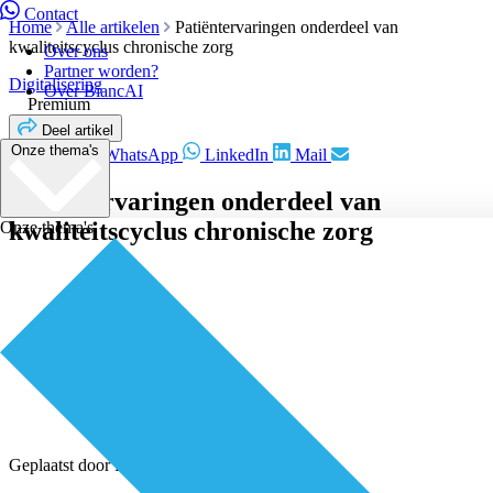
Contact
Home
Alle artikelen
Patiëntervaringen onderdeel van
kwaliteitscyclus chronische zorg
Over ons
Partner worden?
Digitalisering
Over BiancAI
Premium
Deel artikel
Onze thema's
Facebook
WhatsApp
LinkedIn
Mail
Patiëntervaringen onderdeel van
kwaliteitscyclus chronische zorg
Onze thema's
Geplaatst door
Redactie