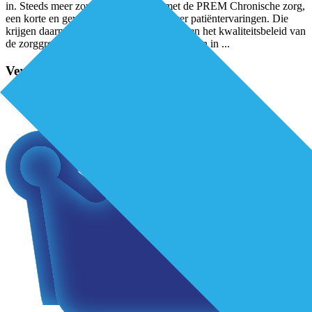
in. Steeds meer zorggroepen starten met de PREM Chronische zorg,
een korte en gevalideerde vragenlijst over patiëntervaringen. Die
krijgen daarmee een belangrijke plek binnen het kwaliteitsbeleid van
de zorggroepen. Bij hoeveel diabetespatiënten in
...
Verder lezen?