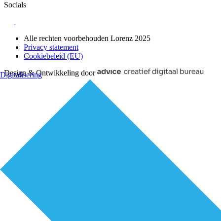
Socials
Alle rechten voorbehouden Lorenz 2025
Privacy statement
Cookiebeleid (EU)
Design & Ontwikkeling door
Digitalisering