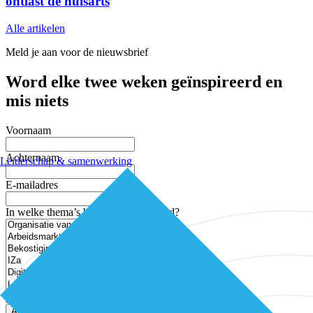
ontlast de huisarts
Alle artikelen
Meld je aan voor de nieuwsbrief
Word elke twee weken geïnspireerd en
mis niets
Voornaam
Achternaam
Leiderschap & samenwerking
E-mailadres
In welke thema’s ben je geïnteresseerd?