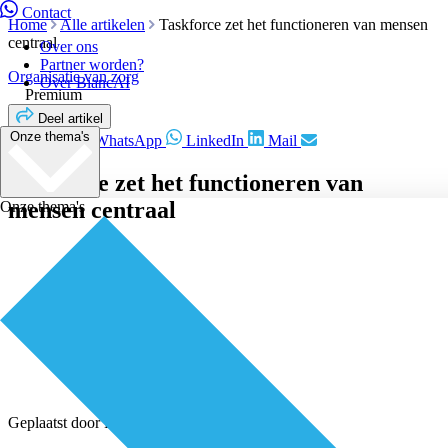
Contact
Home
Alle artikelen
Taskforce zet het functioneren van mensen
centraal
Over ons
Partner worden?
Organisatie van zorg
Over BiancAI
Premium
Deel artikel
Onze thema's
Facebook
WhatsApp
LinkedIn
Mail
Taskforce zet het functioneren van
mensen centraal
Onze thema's
Geplaatst door
Redactie