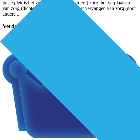
juiste plek is het voorkomen van (duurdere) zorg, het verplaatsen
van zorg (dichter bij mensen thuis) en het vervangen van zorg (door
andere
...
Verder lezen?