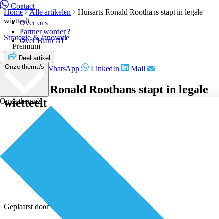
Contact
Home
Alle artikelen
Huisarts Ronald Roothans stapt in legale
wietteelt
Over ons
Partner worden?
Strategie & Innovatie
Over BiancAI
Premium
Deel artikel
Onze thema's
Facebook
WhatsApp
LinkedIn
Mail
Huisarts Ronald Roothans stapt in legale
wietteelt
Onze thema's
Geplaatst door
Redactie