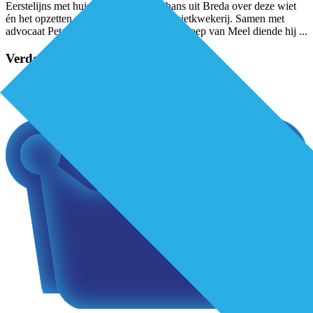
Eerstelijns met huisarts Ronald Roothans uit Breda over deze wiet
én het opzetten van een professionele wietkwekerij. Samen met
advocaat Peter Schouten en SP-politicus Joep van Meel diende hij
...
Verder lezen?