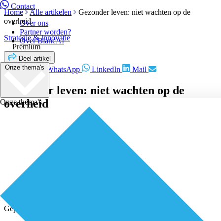
Contact
Home
Alle artikelen
Gezonder leven: niet wachten op de
overheid
Over ons
Partner worden?
Strategie & Innovatie
Over BiancAI
Premium
Deel artikel
Onze thema's
Facebook
WhatsApp
LinkedIn
Mail
Gezonder leven: niet wachten op de
overheid
Onze thema's
Geplaatst door
Redactie