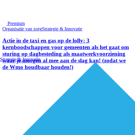
Premium
Organisatie van zorg
Strategie & Innovatie
Actie in de taxi en gas op de lolly: 3
kernboodschappen voor gemeenten als het gaat om
sturing op dagbesteding als maatwerkvoorziening
Strategie & Innovatie
waar je morgen al mee aan de slag kan! (zodat we
de Wmo houdbaar houden!)