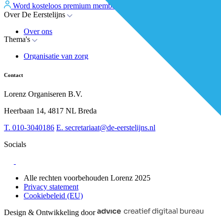
Word kosteloos premium member
Inloggen
Over De Eerstelijns
Over ons
Thema's
Nieuws
Advies
Organisatie van zorg
Whitepapers
Arbeidsmarkt & vakmanschap
Partners
Financiering
Vacatures
Contact
RESV en Leerbehoeften
Partner worden?
Digitalisering
Over BiancAI
Lorenz Organiseren B.V.
Leiderschap & samenwerking
Sociaal domein
Heerbaan 14, 4817 NL Breda
Strategie & Innovatie
T.
010-3040186
E.
secretariaat@de-eerstelijns.nl
Socials
Alle rechten voorbehouden Lorenz 2025
Privacy statement
Cookiebeleid (EU)
Design & Ontwikkeling door