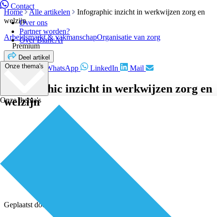
Contact
Home
Alle artikelen
Infographic inzicht in werkwijzen zorg en
welzijn
Over ons
Partner worden?
Arbeidsmarkt & vakmanschap
Organisatie van zorg
Over BiancAI
Premium
Deel artikel
Onze thema's
Facebook
WhatsApp
LinkedIn
Mail
Infographic inzicht in werkwijzen zorg en
welzijn
Onze thema's
Geplaatst door
Redactie