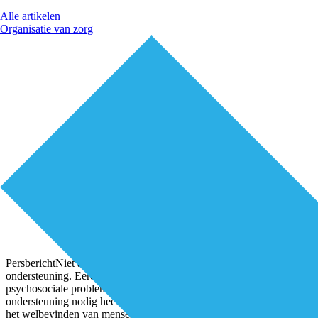
Alle artikelen
Organisatie van zorg
PersberichtNiet alle psychosociale problematiek behoeft medische
ondersteuning. Eerdere studies hebben al aangetoond dat
psychosociale problematiek niet altijd medische of psychologische
ondersteuning nodig heeft en dat doorverwijzing naar het welzijn
het welbevinden van mensen verhoogt. Welzijn op Recept is een