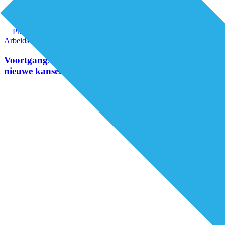
Premium
Arbeidsmarkt & vakmanschap
Voortgangsrapportage MGZ toont resultaten en
nieuwe kansen