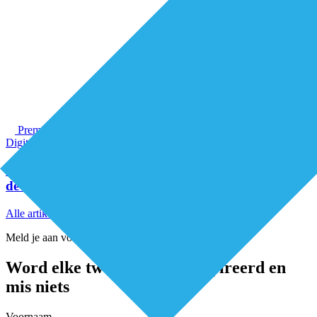
Premium
Digitalisering
Tijd voor daadwerkelijke digitale transformatie van
de zorg
Alle artikelen
Meld je aan voor de nieuwsbrief
Word elke twee weken geïnspireerd en
mis niets
Voornaam