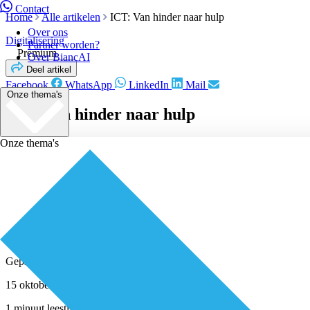
Contact
Home
Alle artikelen
ICT: Van hinder naar hulp
Over ons
Digitalisering
Partner worden?
Premium
Over BiancAI
Deel artikel
Facebook
WhatsApp
LinkedIn
Mail
Onze thema's
ICT: Van hinder naar hulp
Onze thema's
Geplaatst door
Redactie
15 oktober 2020
1 minuut leestijd