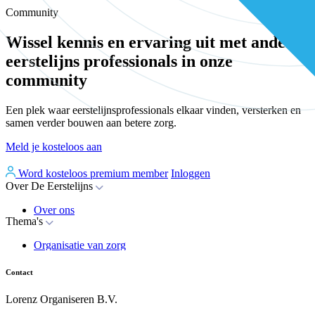
Community
Wissel kennis en ervaring uit met andere
eerstelijns professionals in onze
community
Een plek waar eerstelijnsprofessionals elkaar vinden, versterken en
samen verder bouwen aan betere zorg.
Meld je kosteloos aan
Word kosteloos premium member
Inloggen
Over De Eerstelijns
Over ons
Thema's
Nieuws
Advies
Organisatie van zorg
Whitepapers
Arbeidsmarkt & vakmanschap
Partners
Financiering
Vacatures
Contact
RESV en Leerbehoeften
Partner worden?
Digitalisering
Over BiancAI
Lorenz Organiseren B.V.
Leiderschap & samenwerking