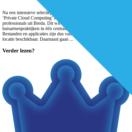
Na een intensieve selectieprocedure kiest de zorggroep voor een
‘Private Cloud Computing’ ICT oplossing van QNP ICT & Telecom
professionals uit Breda. Dit wil zeggen dat alle aangesloten
huisartsenpraktijken in één centrale ICT omgeving gaan werken.
Bestanden en applicaties zijn dus vanaf iedere praktijk en externe
locatie beschikbaar. Daarnaast gaan
...
Verder lezen?