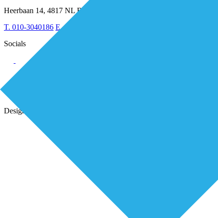
Leiderschap & samenwerking
Sociaal domein
Heerbaan 14, 4817 NL Breda
Strategie & Innovatie
T.
010-3040186
E.
secretariaat@de-eerstelijns.nl
Socials
Alle rechten voorbehouden Lorenz 2025
Privacy statement
Cookiebeleid (EU)
Design & Ontwikkeling door