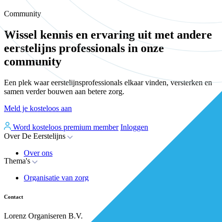
Community
Wissel kennis en ervaring uit met andere
eerstelijns professionals in onze
community
Een plek waar eerstelijnsprofessionals elkaar vinden, versterken en
samen verder bouwen aan betere zorg.
Meld je kosteloos aan
Word kosteloos premium member
Inloggen
Over De Eerstelijns
Over ons
Thema's
Nieuws
Advies
Organisatie van zorg
Whitepapers
Arbeidsmarkt & vakmanschap
Partners
Financiering
Vacatures
Contact
RESV en Leerbehoeften
Partner worden?
Digitalisering
Over BiancAI
Lorenz Organiseren B.V.