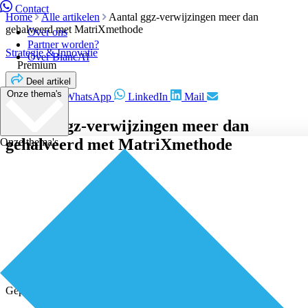
Contact
Home
Alle artikelen
Aantal ggz-verwijzingen meer dan
gehalveerd met MatriXmethode
Over ons
Partner worden?
Strategie & Innovatie
Over BiancAI
Premium
Deel artikel
Onze thema's
Facebook
WhatsApp
LinkedIn
Mail
Aantal ggz-verwijzingen meer dan
gehalveerd met MatriXmethode
Onze thema's
Geplaatst door
Redactie