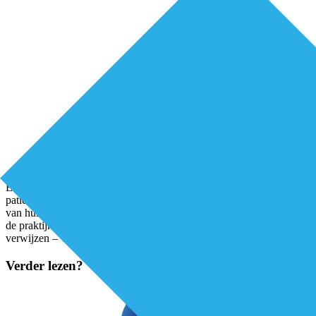
Een luisterend oor bieden? Een goedbedoeld advies geven? Een
patiënt verwijzen naar de psycholoog? Poh-ggz Adrie van der Wijst
van huisartspraktijk Abed wilde meer kunnen doen voor patiënten in
de praktijk voor wie de derde optie – patiënten naar de psycholoog
verwijzen – vaker de enige keuze leek dan zij
...
Verder lezen?