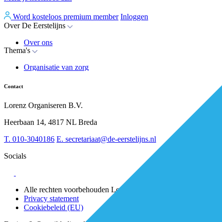
Word kosteloos premium member
Inloggen
Over De Eerstelijns
Over ons
Thema's
Nieuws
Advies
Organisatie van zorg
Whitepapers
Arbeidsmarkt & vakmanschap
Partners
Financiering
Vacatures
Contact
RESV en Leerbehoeften
Partner worden?
Digitalisering
Over BiancAI
Lorenz Organiseren B.V.
Leiderschap & samenwerking
Sociaal domein
Heerbaan 14, 4817 NL Breda
Strategie & Innovatie
T.
010-3040186
E.
secretariaat@de-eerstelijns.nl
Socials
Alle rechten voorbehouden Lorenz 2025
Privacy statement
Cookiebeleid (EU)