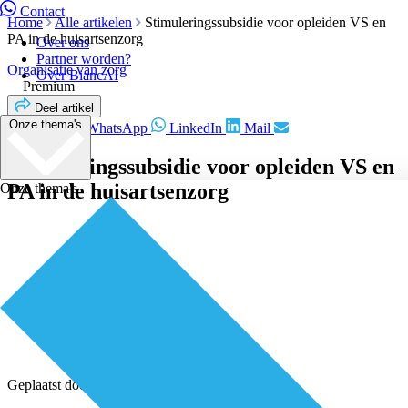
Contact
Home
Alle artikelen
Stimuleringssubsidie voor opleiden VS en
PA in de huisartsenzorg
Over ons
Partner worden?
Organisatie van zorg
Over BiancAI
Premium
Deel artikel
Onze thema's
Facebook
WhatsApp
LinkedIn
Mail
Stimuleringssubsidie voor opleiden VS en
PA in de huisartsenzorg
Onze thema's
Geplaatst door
Redactie