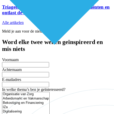
Triageteam Positieve Gezondheid helpt patiënten en
ontlast de huisarts
Alle artikelen
Meld je aan voor de nieuwsbrief
Word elke twee weken geïnspireerd en
mis niets
Voornaam
Achternaam
E-mailadres
In welke thema’s ben je geïnteresseerd?