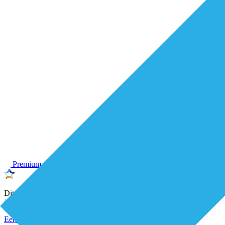
Premium
Dit artikel is geschreven door een onafhankelijke De Eerstelijns-
journalist
Eerstelijnszorg
Organisatie van zorg