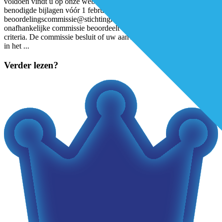
voldoen vindt u op onze website. U kunt het formulier plus
benodigde bijlagen vóór 1 februari 2021 sturen naar
beoordelingscommissie@stichtingkoh.nl. Beoordeling Een
onafhankelijke commissie beoordeelt of uw aanvraag voldoet aan de
criteria. De commissie besluit of uw aanvraag wordt gehonoreerd en
in het
...
Verder lezen?