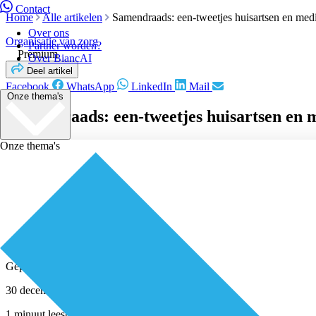
Contact
Home
Alle artikelen
Samendraads: een-tweetjes huisartsen en medi
Over ons
Organisatie van zorg
Partner worden?
Premium
Over BiancAI
Deel artikel
Facebook
WhatsApp
LinkedIn
Mail
Onze thema's
Samendraads: een-tweetjes huisartsen en m
Onze thema's
Geplaatst door
Redactie
30 december 2020
1 minuut leestijd