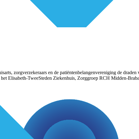
isarts, zorgverzekeraars en de patiëntenbelangenvereniging de draden v
ief van het Elisabeth-TweeSteden Ziekenhuis, Zorggroep RCH Midden-Br