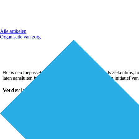
Alle artikelen
Organisatie van zorg
Het is een toepasselijke naam: Samendraads. Samen als ziekenhuis, hu
laten aansluiten in de zorg voor hun patiënten. Het is een initiat
Verder lezen?