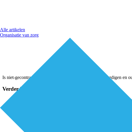
Alle artikelen
Organisatie van zorg
Is niet-gecontracteerde jeugdhulp nodig? Dan kunnen jeugdigen en o
Verder lezen?