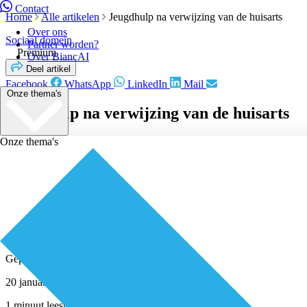
Contact
Home
Alle artikelen
Jeugdhulp na verwijzing van de huisarts
Over ons
Sociaal domein
Partner worden?
Premium
Over BiancAI
Deel artikel
Facebook
WhatsApp
LinkedIn
Mail
Onze thema's
Jeugdhulp na verwijzing van de huisarts
Onze thema's
Geplaatst door
Redactie
20 januari 2021
1 minuut leestijd