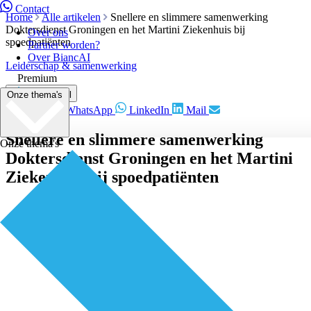
Contact
Home
Alle artikelen
Snellere en slimmere samenwerking
Doktersdienst Groningen en het Martini Ziekenhuis bij
Over ons
spoedpatiënten
Partner worden?
Over BiancAI
Leiderschap & samenwerking
Premium
Onze thema's
Deel artikel
Facebook
WhatsApp
LinkedIn
Mail
Snellere en slimmere samenwerking
Onze thema's
Doktersdienst Groningen en het Martini
Ziekenhuis bij spoedpatiënten