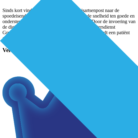
Sinds kort vindt de verwijzing van de huisartsenpost naar de
spoedeisende hulp digitaal plaats. Dit komt de snelheid ten goede en
ondersteunt de kwaliteit van de patiëntenzorg.Door de invoering van
de digitale verwijzing van de huisartsenpost Doktersdienst
Groningen (DDG) naar het Martini Ziekenhuis, wordt een patiënt
automatisch in het informatiesysteem
...
Verder lezen?