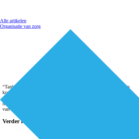
Alle artikelen
Organisatie van zorg
“Tankers van koers laten veranderen vergt een ruim vaarwater en
kost tijd. De eerstelijnszorg is zo’n tanker die een ingezette koers
volgt, zich niet in ruim vaarwater bevindt en dus veel tijd nodig
heeft om een andere koers in te slaan. Dat leidt ertoe dat het profiel
van de eerstelijnszorg
...
Verder lezen?