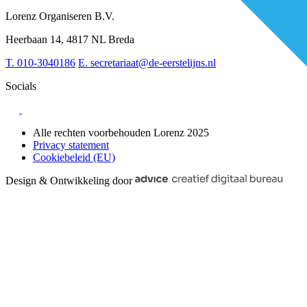
RESV en Leerbehoeften
Partner worden?
Digitalisering
Over BiancAI
Lorenz Organiseren B.V.
Leiderschap & samenwerking
Sociaal domein
Heerbaan 14, 4817 NL Breda
Strategie & Innovatie
T.
010-3040186
E.
secretariaat@de-eerstelijns.nl
Socials
Alle rechten voorbehouden Lorenz 2025
Privacy statement
Cookiebeleid (EU)
Design & Ontwikkeling door