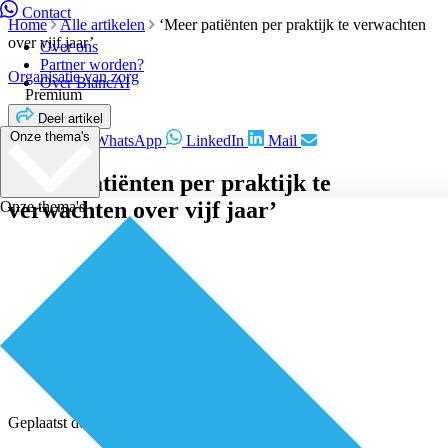
Contact
Home
Alle artikelen
‘Meer patiënten per praktijk te verwachten
over vijf jaar’
Over ons
Partner worden?
Organisatie van zorg
Over BiancAI
Premium
Deel artikel
Onze thema's
Facebook
WhatsApp
LinkedIn
Mail
‘Meer patiënten per praktijk te
verwachten over vijf jaar’
Onze thema's
Geplaatst door
Redactie