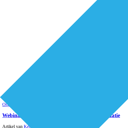
Organisatie van zorg
Webinars
Webinar: Kinderpalliatieve zorg in de thuissituatie
Artikel van
Kenniscentrum Kinderpalliatieve Zorg