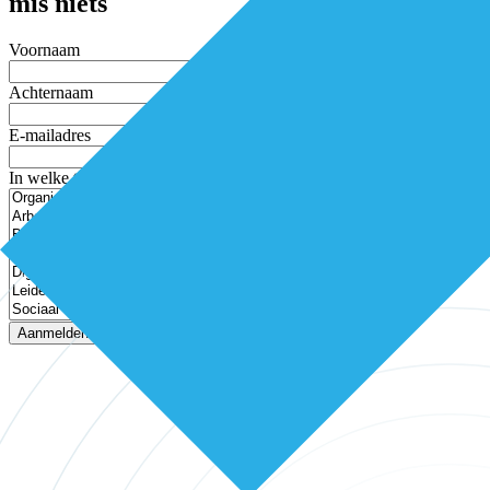
mis niets
Voornaam
Achternaam
E-mailadres
In welke thema’s ben je geïnteresseerd?