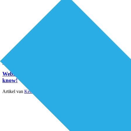
Organisatie van zorg
Webinars
Webinar: Wat is kinderpalliatieve zorg? Good to
know!
Artikel van
Kenniscentrum Kinderpalliatieve Zorg