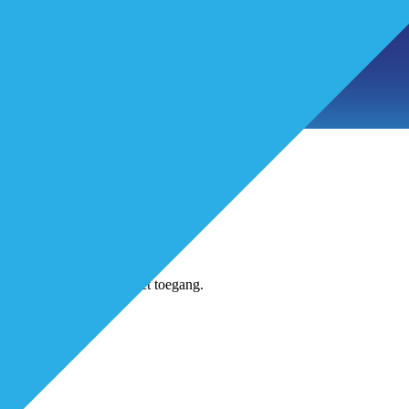
tikelen
jns-account en krijg direct toegang.