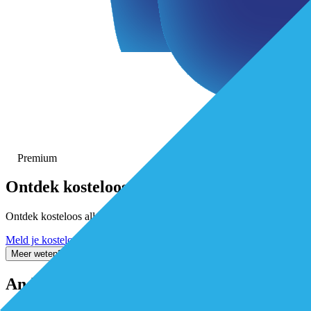
Premium
Ontdek
kosteloos
alle premium-ar
Ontdek kosteloos alle premium artikelen. Activeer gratis je De Eersteli
Meld je kosteloos aan
Inloggen
Meer weten? Stel je vraag via de chat
Andere artikelen