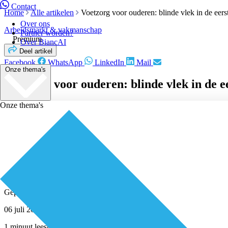
Contact
Home
Alle artikelen
Voetzorg voor ouderen: blinde vlek in de eerst
Over ons
Arbeidsmarkt & vakmanschap
Partner worden?
Premium
Over BiancAI
Deel artikel
Facebook
WhatsApp
LinkedIn
Mail
Onze thema's
Voetzorg voor ouderen: blinde vlek in de ee
Onze thema's
Geplaatst door
Redactie
06 juli 2021
1 minuut leestijd