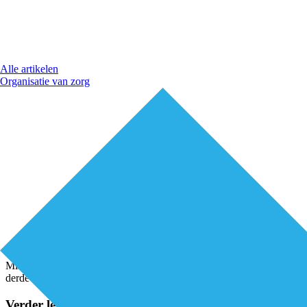
Alle artikelen
Organisatie van zorg
Mischa Nagel (Mischa Nagel’s voetzorg) maakt zich zorgen over de mo
derde van de 75-plussers kan niet meer bij de eigen voeten om die te v
Verder lezen?