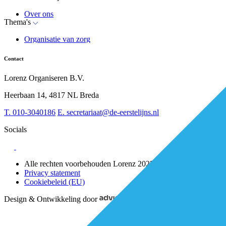
Over ons
Thema's
Nieuws
Advies
Organisatie van zorg
Whitepapers
Arbeidsmarkt & vakmanschap
Partners
Financiering
Vacatures
Contact
RESV en Leerbehoeften
Partner worden?
Digitalisering
Over BiancAI
Lorenz Organiseren B.V.
Leiderschap & samenwerking
Sociaal domein
Heerbaan 14, 4817 NL Breda
Strategie & Innovatie
T.
010-3040186
E.
secretariaat@de-eerstelijns.nl
Socials
Alle rechten voorbehouden Lorenz 2025
Privacy statement
Cookiebeleid (EU)
Design & Ontwikkeling door