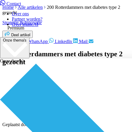
Contact
Home
Alle artikelen
200 Rotterdammers met diabetes type 2
gezocht
Over ons
Partner worden?
Strategie & Innovatie
Over BiancAI
Premium
Deel artikel
Onze thema's
Facebook
WhatsApp
LinkedIn
Mail
200 Rotterdammers met diabetes type 2
gezocht
Onze thema's
Geplaatst door
Redactie