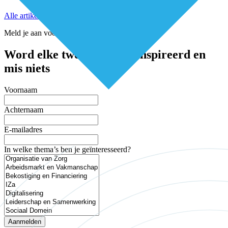
Alle artikelen
Meld je aan voor de nieuwsbrief
Word elke twee weken geïnspireerd en
mis niets
Voornaam
Achternaam
E-mailadres
In welke thema’s ben je geïnteresseerd?
Aanmelden