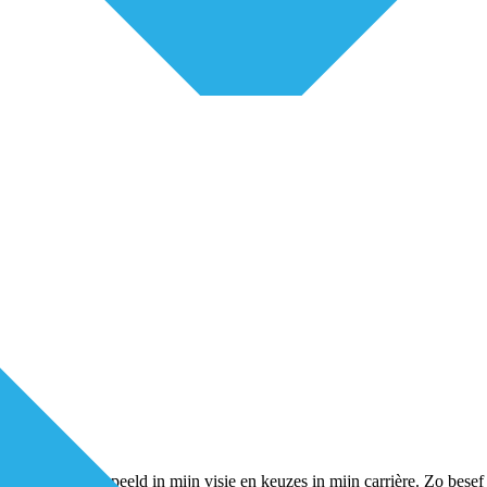
tijd een rol gespeeld in mijn visie en keuzes in mijn carrière. Zo bese