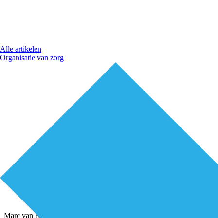
Alle artikelen
Organisatie van zorg
Marc van Kempen: “Mijn achtergrond als fysiotherapeut heeft bij mij al