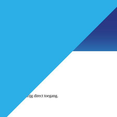
tikelen
jns-account en krijg direct toegang.