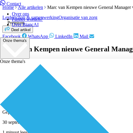
Contact
Home
Alle artikelen
Marc van Kempen nieuwe General Manager 
Over ons
Leiderschap & samenwerking
Organisatie van zorg
Partner worden?
Premium
Over BiancAI
Deel artikel
Facebook
WhatsApp
LinkedIn
Mail
Onze thema's
Marc van Kempen nieuwe General Manage
Onze thema's
Geplaatst door
Redactie
30 september 2021
1 minuut leestijd