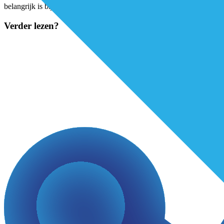
belangrijk is bij de kwaliteit van besluitvorming in de zorg. Ik zie Qu
Verder lezen?