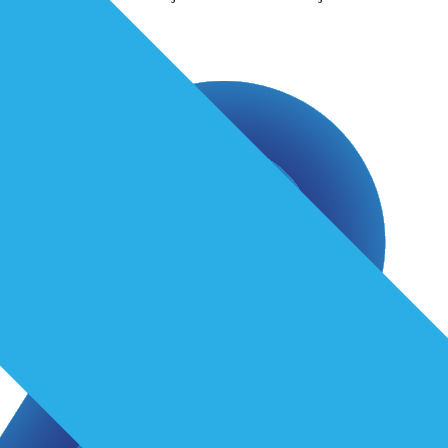
alizorg dan
...