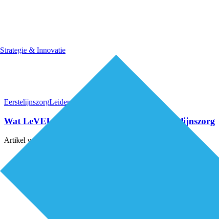
Strategie & Innovatie
Eerstelijnszorg
Leiderschap & samenwerking
Wat LeVEL concreet betekent voor de eerstelijnszorg
Artikel van
Lorenz