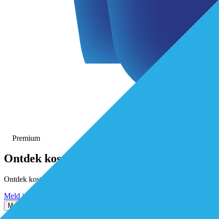
Premium
Ontdek
kosteloos
alle premium-ar
Ontdek kosteloos alle premium artikelen. Activeer gratis je De Eersteli
Meld je kosteloos aan
Inloggen
Meer weten? Stel je vraag via de chat