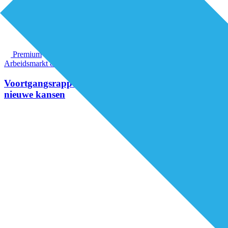
Premium
Arbeidsmarkt & vakmanschap
Voortgangsrapportage MGZ toont resultaten en
nieuwe kansen