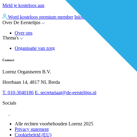
Meld je kosteloos aan
Word kosteloos premium member
Inloggen
Over De Eerstelijns
Over ons
Thema's
Nieuws
Advies
Organisatie van zorg
Whitepapers
Arbeidsmarkt & vakmanschap
Partners
Financiering
Vacatures
Contact
RESV en Leerbehoeften
Partner worden?
Digitalisering
Over BiancAI
Lorenz Organiseren B.V.
Leiderschap & samenwerking
Sociaal domein
Heerbaan 14, 4817 NL Breda
Strategie & Innovatie
T.
010-3040186
E.
secretariaat@de-eerstelijns.nl
Socials
Alle rechten voorbehouden Lorenz 2025
Privacy statement
Cookiebeleid (EU)