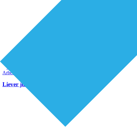
Premium
Arbeidsmarkt & vakmanschap
Liever juist niet teveel doen