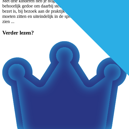
Met drie kinderen heb je nogal eens de huisarts nodig. “Ik vond het
behoorlijk gedoe om daarbij steeds te moeten bellen naar een lijn die
bezet is, bij bezoek aan de praktijk te lang in de wachtkamer te
moeten zitten en uiteindelijk in de spreekkamer te moeten horen: we
zien
...
Verder lezen?