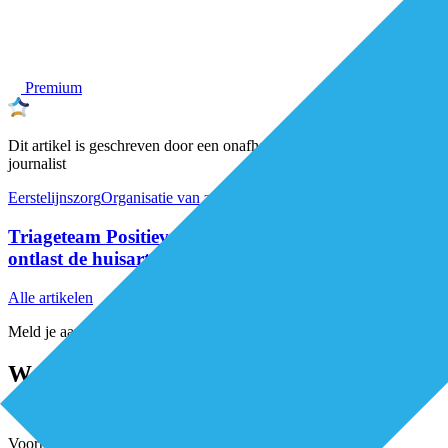
Premium
Dit artikel is geschreven door een onafhankelijke De Eerstelijns-
journalist
Eerstelijnszorg
Organisatie van zorg
Triageteam Positieve Gezondheid helpt patiënten en
ontlast de huisarts
Alle artikelen
Meld je aan voor de nieuwsbrief
Word elke twee weken geïnspireerd en
mis niets
Voornaam