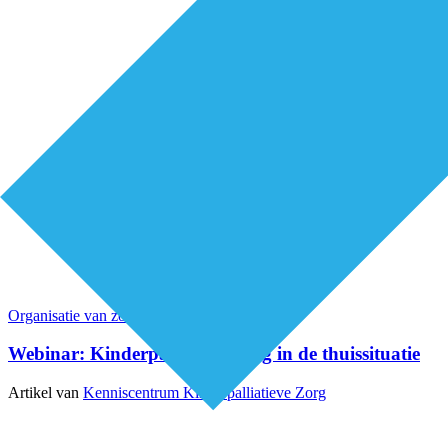
Organisatie van zorg
Webinars
Webinar: Kinderpalliatieve zorg in de thuissituatie
Artikel van
Kenniscentrum Kinderpalliatieve Zorg