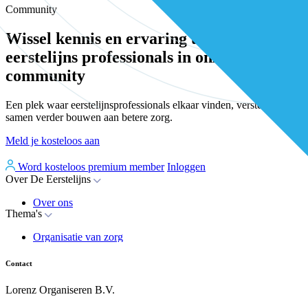
Community
Wissel kennis en ervaring uit met andere
eerstelijns professionals in onze
community
Een plek waar eerstelijnsprofessionals elkaar vinden, versterken en
samen verder bouwen aan betere zorg.
Meld je kosteloos aan
Word kosteloos premium member
Inloggen
Over De Eerstelijns
Over ons
Thema's
Nieuws
Advies
Organisatie van zorg
Whitepapers
Arbeidsmarkt & vakmanschap
Partners
Financiering
Vacatures
Contact
RESV en Leerbehoeften
Partner worden?
Digitalisering
Over BiancAI
Lorenz Organiseren B.V.
Leiderschap & samenwerking