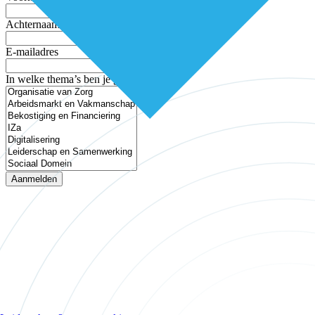
Achternaam
E-mailadres
In welke thema’s ben je geïnteresseerd?
Aanmelden