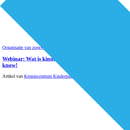
Organisatie van zorg
Webinars
Webinar: Wat is kinderpalliatieve zorg? Good to
know!
Artikel van
Kenniscentrum Kinderpalliatieve Zorg