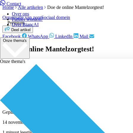
Contact
Home
Alle artikelen
Doe de online Mantelzorgtest!
Over ons
Organisatie van zorg
Sociaal domein
Partner worden?
Premium
Over BiancAI
Deel artikel
Facebook
WhatsApp
LinkedIn
Mail
Onze thema's
Doe de online Mantelzorgtest!
Onze thema's
Geplaatst door
Redactie
14 november 2021
1 minuut leestijd