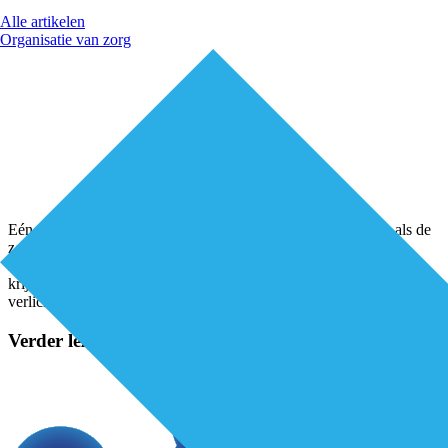
Alle artikelen
Organisatie van zorg
Eén overzicht met hulp en ondersteuning voor mantelzorgers als de
zorgtaken even te veel worden. Vanaf 10 november kunnen
mantelzorgers de online Mantelzorgtest doen. Wie de test invult,
krijgt een overzicht met hulp op maat om de zorg voor hun naaste te
verlichten. Alhoewel de 5 miljoen mantelzorgers in Nederland
...
Verder lezen?