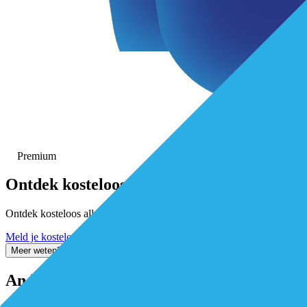
Premium
Ontdek
kosteloos
alle premium-ar
Ontdek kosteloos alle premium artikelen. Activeer gratis je De Eersteli
Meld je kosteloos aan
Inloggen
Meer weten? Stel je vraag via de chat
Andere artikelen