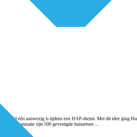
wie er altijd één aanwezig is tijdens een HAP-dienst. Met dit idee gin
ij onze organisatie zijn 500 gevestigde huisartsen
...