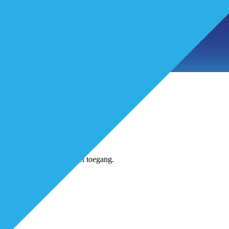
tikelen
jns-account en krijg direct toegang.