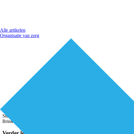
Alle artikelen
Organisatie van zorg
Stel een kernteam samen dat bestaat uit acht tot tien huisartsen van 
Brink is raad van bestuur bij Huisartsenposten Rijnmond. Zij zegt: “B
Verder lezen?