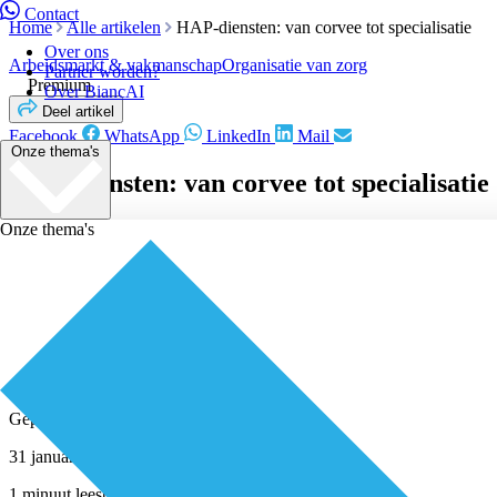
Contact
Home
Alle artikelen
HAP-diensten: van corvee tot specialisatie
Over ons
Arbeidsmarkt & vakmanschap
Organisatie van zorg
Partner worden?
Premium
Over BiancAI
Deel artikel
Facebook
WhatsApp
LinkedIn
Mail
Onze thema's
HAP-diensten: van corvee tot specialisatie
Onze thema's
Geplaatst door
Redactie
31 januari 2022
1 minuut leestijd