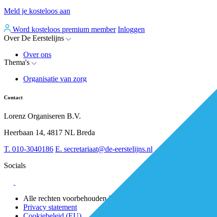
Meld je kosteloos aan
Word kosteloos premium member
Inloggen
Over De Eerstelijns
Over ons
Thema's
Nieuws
Advies
Organisatie van zorg
Whitepapers
Arbeidsmarkt & vakmanschap
Partners
Financiering
Vacatures
Contact
RESV en Leerbehoeften
Partner worden?
Digitalisering
Over BiancAI
Lorenz Organiseren B.V.
Leiderschap & samenwerking
Sociaal domein
Heerbaan 14, 4817 NL Breda
Strategie & Innovatie
T.
010-3040186
E.
secretariaat@de-eerstelijns.nl
Socials
Alle rechten voorbehouden Lorenz 2025
Privacy statement
Cookiebeleid (EU)