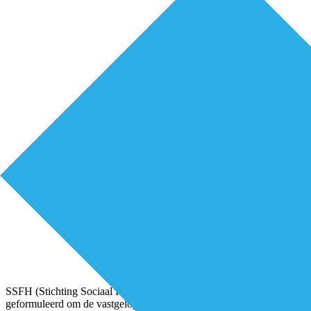
SSFH (Stichting Sociaal Fonds Huisartsenzorg) heeft speerpunten
geformuleerd om de vastgelopen arbeidsmarkt in de huisartsenzorg