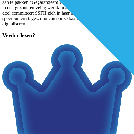
aan te pakken.“Gegarandeerd voldoende gekwalificeerd personeel
in een gezond en veilig werkklimaat, nu en de toekomst”: aan dit
doel committeert SSFH zich in haar beleidsplan 2021-2025. Met de
speerpunten stages, duurzame inzetbaarheid, (anders) opleiden en
digitaliseren
...
Verder lezen?