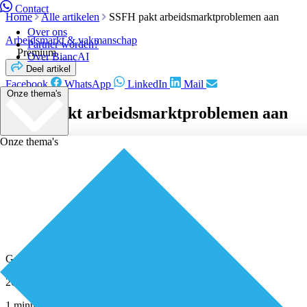
Contact
Home
Alle artikelen
SSFH pakt arbeidsmarktproblemen aan
Over ons
Arbeidsmarkt & vakmanschap
Partner worden?
Premium
Over BiancAI
Deel artikel
Facebook
WhatsApp
LinkedIn
Mail
Onze thema's
SSFH pakt arbeidsmarktproblemen aan
Onze thema's
Geplaatst door
Redactie
26 januari 2022
1 minuut leestijd