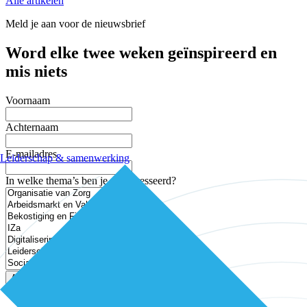
Alle artikelen
Meld je aan voor de nieuwsbrief
Word elke twee weken geïnspireerd en
mis niets
Voornaam
Achternaam
E-mailadres
Leiderschap & samenwerking
In welke thema’s ben je geïnteresseerd?
Aanmelden