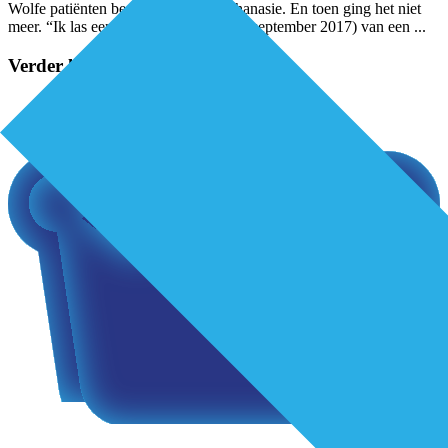
Wolfe patiënten begeleid bij hun euthanasie. En toen ging het niet
meer. “Ik las een artikel in De Dokter (september 2017) van een
...
Verder lezen?