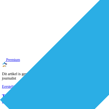
Premium
Dit artikel is geschreven door een onafhankelijke De Eerstelijns-
journalist
Eerstelijnszorg
Organisatie van zorg
Triageteam Positieve Gezondheid helpt patiënten en
ontlast de huisarts