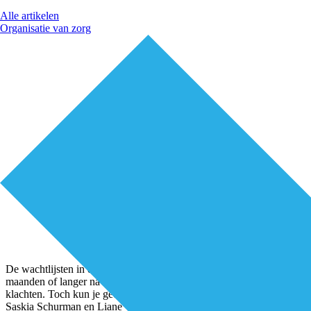
Alle artikelen
Organisatie van zorg
De wachtlijsten in de ggz zijn lang. Mensen blijven daarom soms
maanden of langer na aanmelding rondlopen met hun psychische
klachten. Toch kun je gedurende die wachttijd al veel doen, vinden
Saskia Schurman en Liane Wolfert van de WachtVerzachter. “Op de