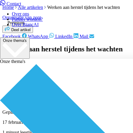
Contact
Home
Alle artikelen
Werken aan herstel tijdens het wachten
Over ons
Organisatie van zorg
Partner worden?
Premium
Over BiancAI
Deel artikel
Facebook
WhatsApp
LinkedIn
Mail
Onze thema's
Werken aan herstel tijdens het wachten
Onze thema's
Geplaatst door
Redactie
17 februari 2022
1 minuut leestijd