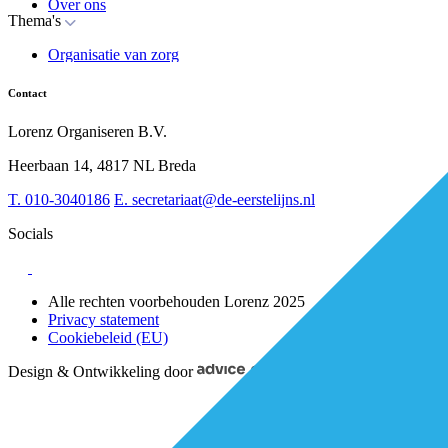
Over ons
Thema's
Nieuws
Advies
Organisatie van zorg
Whitepapers
Arbeidsmarkt & vakmanschap
Partners
Financiering
Vacatures
Contact
RESV en Leerbehoeften
Partner worden?
Digitalisering
Over BiancAI
Lorenz Organiseren B.V.
Leiderschap & samenwerking
Sociaal domein
Heerbaan 14, 4817 NL Breda
Strategie & Innovatie
T.
010-3040186
E.
secretariaat@de-eerstelijns.nl
Socials
Alle rechten voorbehouden Lorenz 2025
Privacy statement
Cookiebeleid (EU)
Design & Ontwikkeling door