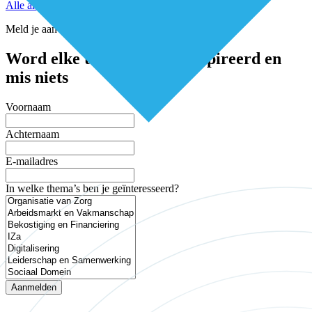
Alle artikelen
Meld je aan voor de nieuwsbrief
Word elke twee weken geïnspireerd en
mis niets
Voornaam
Achternaam
E-mailadres
In welke thema’s ben je geïnteresseerd?
Aanmelden