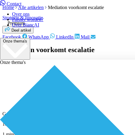
Contact
Home
Alle artikelen
Mediation voorkomt escalatie
Over ons
Strategie & Innovatie
Partner worden?
Premium
Over BiancAI
Deel artikel
Facebook
WhatsApp
LinkedIn
Mail
Onze thema's
Mediation voorkomt escalatie
Onze thema's
Geplaatst door
Redactie
10 maart 2022
1 minuut leestijd