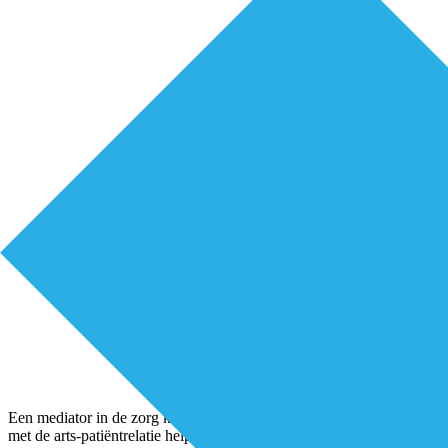
Een mediator in de zorg kan in veel gevallen waar het slecht gaat
met de arts-patiëntrelatie helpen om problemen op te lossenGerben