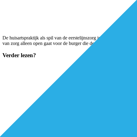
De huisartspraktijk als spil van de eerstelijnszorg is sinds jaar en d
van zorg alleen open gaat voor de burger die de zorg echt nodig heeft
Verder lezen?