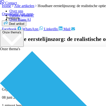
Contact
Home
Alle artikelen
Houdbare eerstelijnszorg: de realistische optie
Over ons
Organisatie van zorg
Partner worden?
Premium
Over BiancAI
Deel artikel
Facebook
WhatsApp
LinkedIn
Mail
Onze thema's
Houdbare eerstelijnszorg: de realistische o
Onze thema's
Geplaatst door
Redactie
08 juni 2022
1 minuut leestijd