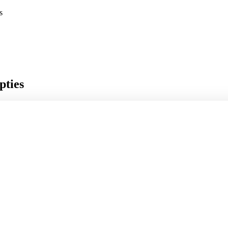
s
pties