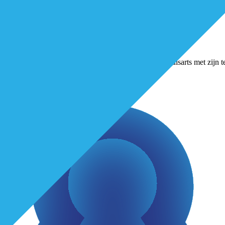
ag als poortwachter gepositioneerd. Als zodanig moet de huisarts met zij
 en als die
...