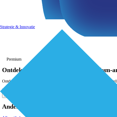
Strategie & Innovatie
Premium
Ontdek
kosteloos
alle premium-ar
Ontdek kosteloos alle premium artikelen. Activeer gratis je De Eersteli
Meld je kosteloos aan
Inloggen
Meer weten? Stel je vraag via de chat
Andere artikelen