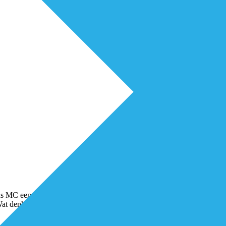
s MC een leefstijlzorgloket opent, leidde op social media tot vragen. Wa
 Wat denkt Erasmus MC te
...