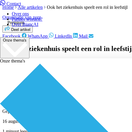
Contact
Home
Alle artikelen
Ook het ziekenhuis speelt een rol in leefstijl
Over ons
Organisatie van zorg
Partner worden?
Premium
Over BiancAI
Deel artikel
Facebook
WhatsApp
LinkedIn
Mail
Onze thema's
Ook het ziekenhuis speelt een rol in leefstij
Onze thema's
Geplaatst door
Redactie
16 augustus 2022
1 minuut leestijd