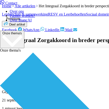
Contact
Home
Alle artikelen
Het Integraal Zorgakkoord in breder perspecti
Over ons
Leiderschap & samenwerking
RESV en Leerbehoeften
Sociaal domei
Partner worden?
Premium
Over BiancAI
Deel artikel
Facebook
WhatsApp
LinkedIn
Mail
Onze thema's
Het Integraal Zorgakkoord in breder persp
Onze thema's
Geplaatst door
Redactie
21 september 2022
1 minuut leestijd