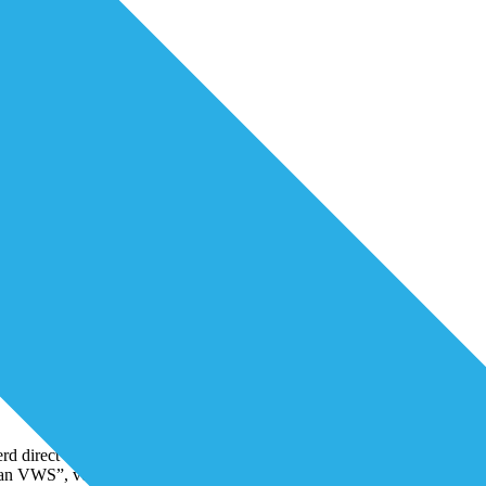
 werd direct benaderd door enkele zorgpartijen met de vraag waarom Soci
an VWS”, vertelt hij. “Het antwoord luidde
...