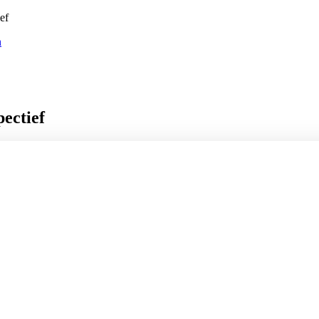
ef
n
ectief