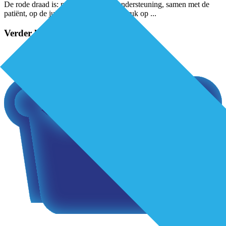
De rode draad is: passende zorg en ondersteuning, samen met de
patiënt, op de juiste plek en met de nadruk op
...
Verder lezen?