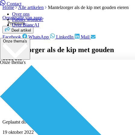
Contact
Home
Alle artikelen
Mantelzorger als de kip met gouden eieren
Over ons
Organisatie van zorg
Partner worden?
Premium
Over BiancAI
Deel artikel
Facebook
WhatsApp
LinkedIn
Mail
Onze thema's
Mantelzorger als de kip met gouden
eieren
Onze thema's
Geplaatst door
Redactie
19 oktober 2022