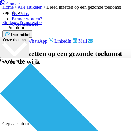
Contact
Home
Alle artikelen
Breed inzetten op een gezonde toekomst
voor de wijk
Over ons
Partner worden?
Strategie & Innovatie
Over BiancAI
Premium
Deel artikel
Onze thema's
Facebook
WhatsApp
LinkedIn
Mail
Breed inzetten op een gezonde toekomst
voor de wijk
Onze thema's
Geplaatst door
Redactie