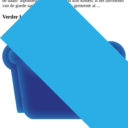
de naam ‘inponden’. “Dat dit tot stand kon komen, is het uitvloeisel
van de goede samenwerking die we als gemeente al
...
Verder lezen?