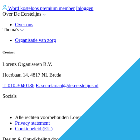
Word kosteloos premium member
Inloggen
Over De Eerstelijns
Over ons
Thema's
Nieuws
Advies
Organisatie van zorg
Whitepapers
Arbeidsmarkt & vakmanschap
Partners
Financiering
Vacatures
Contact
RESV en Leerbehoeften
Partner worden?
Digitalisering
Over BiancAI
Lorenz Organiseren B.V.
Leiderschap & samenwerking
Sociaal domein
Heerbaan 14, 4817 NL Breda
Strategie & Innovatie
T.
010-3040186
E.
secretariaat@de-eerstelijns.nl
Socials
Alle rechten voorbehouden Lorenz 2025
Privacy statement
Cookiebeleid (EU)
Design & Ontwikkeling door