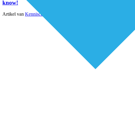
know!
Artikel van
Kenniscentrum Kinderpalliatieve Zorg