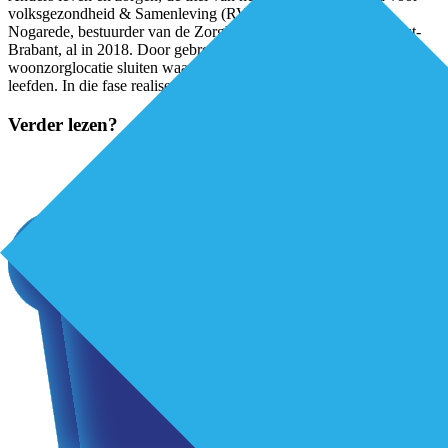
volksgezondheid & Samenleving (RVS), begon voor Coby
Nogarede, bestuurder van de Zorgboog, VVTorganisatie in Oost-
Brabant, al in 2018. Door gebrek aan personeel moest ze een
woonzorglocatie sluiten waar dertig ‘zware somatische’ cliënten
leefden. In die fase realiseerde
...
Verder lezen?