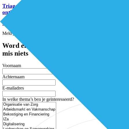
Triageteam Positieve Gezondheid helpt patiënten en
ontlast de huisarts
Alle artikelen
Meld je aan voor de nieuwsbrief
Word elke twee weken geïnspireerd en
mis niets
Voornaam
Achternaam
E-mailadres
In welke thema’s ben je geïnteresseerd?