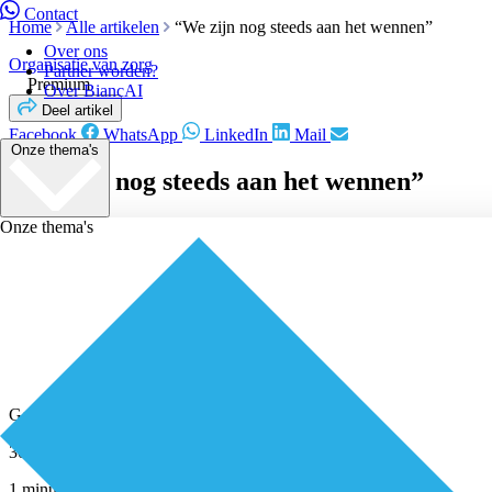
Contact
Home
Alle artikelen
“We zijn nog steeds aan het wennen”
Over ons
Organisatie van zorg
Partner worden?
Premium
Over BiancAI
Deel artikel
Facebook
WhatsApp
LinkedIn
Mail
Onze thema's
“We zijn nog steeds aan het wennen”
Onze thema's
Geplaatst door
Redactie
30 maart 2023
1 minuut leestijd