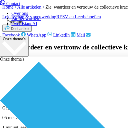
Contact
Home
Alle artikelen
Zie, waardeer en vertrouw de collectieve kra
Over ons
Leiderschap & samenwerking
RESV en Leerbehoeften
Partner worden?
Premium
Over BiancAI
Deel artikel
Facebook
WhatsApp
LinkedIn
Mail
Onze thema's
Zie, waardeer en vertrouw de collectieve 
Onze thema's
Geplaatst door
Redactie
05 mei 2023
1 minuut leestijd