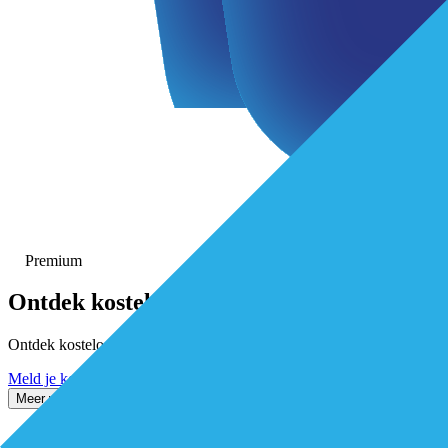
Premium
Ontdek
kosteloos
alle premium-ar
Ontdek kosteloos alle premium artikelen. Activeer gratis je De Eersteli
Meld je kosteloos aan
Inloggen
Meer weten? Stel je vraag via de chat
Andere artikelen