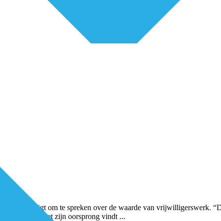
egenheid krijgt om te spreken over de waarde van vrijwilligerswerk. “D
akt niet uit of het zijn oorsprong vindt
...