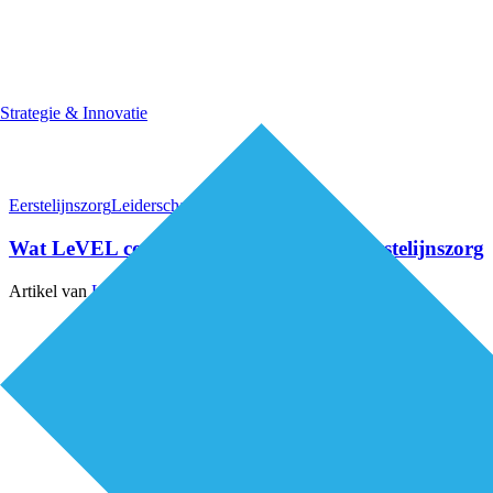
Strategie & Innovatie
Eerstelijnszorg
Leiderschap & samenwerking
Wat LeVEL concreet betekent voor de eerstelijnszorg
Artikel van
Lorenz