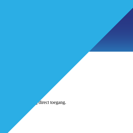
tikelen
jns-account en krijg direct toegang.