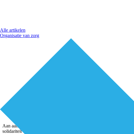
Alle artikelen
Organisatie van zorg
Aan aanstekelijk enthousiasme geen gebrek als Petra van Loon de gel
solidariteit – is echt geweldig goed voor Nederland”, zegt ze. “Het ma