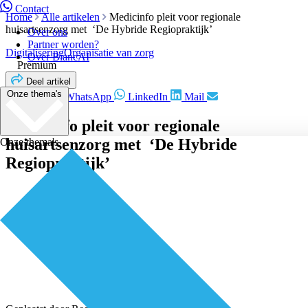
Contact
Home
Alle artikelen
Medicinfo pleit voor regionale
huisartsenzorg met ‘De Hybride Regiopraktijk’
Over ons
Partner worden?
Digitalisering
Organisatie van zorg
Over BiancAI
Premium
Deel artikel
Onze thema's
Facebook
WhatsApp
LinkedIn
Mail
Medicinfo pleit voor regionale
huisartsenzorg met ‘De Hybride
Onze thema's
Regiopraktijk’