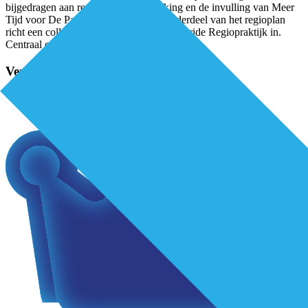
bijgedragen aan regionale samenwerking en de invulling van Meer
Tijd voor De Patiënt (MTVDP). Als onderdeel van het regioplan
richt een collectief van huisartsen een Hybride Regiopraktijk in.
Centraal onderdeel is een
...
Verder lezen?