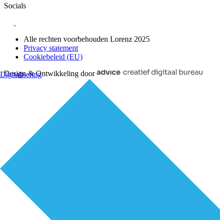
Socials
Alle rechten voorbehouden Lorenz 2025
Privacy statement
Cookiebeleid (EU)
Design & Ontwikkeling door
Digitalisering