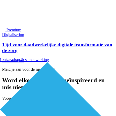
Premium
Digitalisering
Tijd voor daadwerkelijke digitale transformatie van
de zorg
Leiderschap & samenwerking
Alle artikelen
Meld je aan voor de nieuwsbrief
Word elke twee weken geïnspireerd en
mis niets
Voornaam
Achternaam