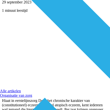
29 september 2023
1 minuut leestijd
Alle artikelen
Organisatie van zorg
Hiaat in eerstelijnszorg Door het chronische karakter van
(constitutioneel) eczeem, ook wel atopisch eczeem, kent iedereen
wel iemand die hiermee te maken heeft. Per jaar krijgen ongeveer