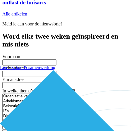
ontlast de huisarts
Alle artikelen
Meld je aan voor de nieuwsbrief
Word elke twee weken geïnspireerd en
mis niets
Voornaam
Leiderschap & samenwerking
Achternaam
E-mailadres
In welke thema’s ben je geïnteresseerd?