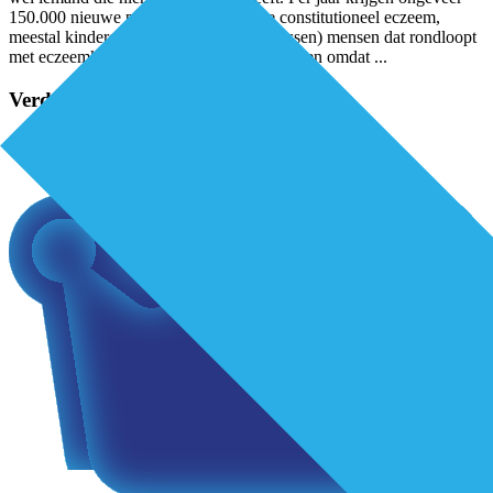
150.000 nieuwe patiënten de diagnose constitutioneel eczeem,
meestal kinderen maar het aantal (volwassen) mensen dat rondloopt
met eczeemklachten blijft lastig vast te stellen omdat
...
Verder lezen?