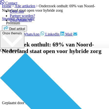
Contact
Home
Alle artikelen
Onderzoek onthult: 69% van Noord-
Nederland staat open voor hybride zorg
Over ons
Partner worden?
Strategie & Innovatie
Over BiancAI
Premium
Deel artikel
Onze thema's
Facebook
WhatsApp
LinkedIn
Mail
Onderzoek onthult: 69% van Noord-
Nederland staat open voor hybride zorg
Onze thema's
Geplaatst door
Redactie