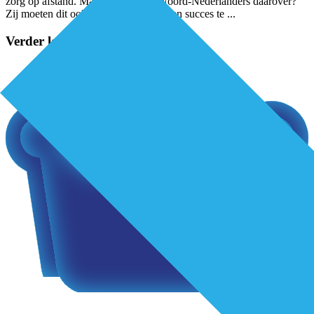
zorg op afstand. Maar hoe denken Noord-Nederlanders daarover?
Zij moeten dit ook omarmen om het een succes te
...
Verder lezen?