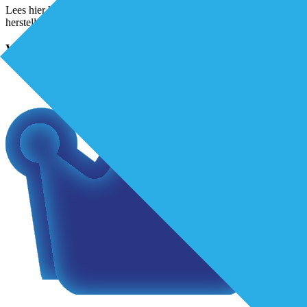
Lees hier het artikel verder! 0.8 premium artikel, 11-06-24, de balans
herstellenDownloaden
Verder lezen?