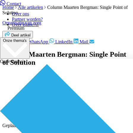
Contact
Home
Alle artikelen
Column Maarten Bergman: Single Point of
Solution
Over ons
Partner worden?
Organisatie van zorg
Over BiancAI
Premium
Deel artikel
Onze thema's
Facebook
WhatsApp
LinkedIn
Mail
Column Maarten Bergman: Single Point
of Solution
Onze thema's
Geplaatst door
Redactie