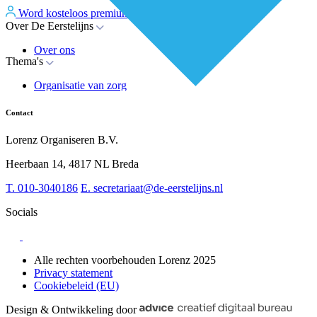
Word kosteloos premium member
Inloggen
Over De Eerstelijns
Over ons
Thema's
Nieuws
Advies
Organisatie van zorg
Whitepapers
Arbeidsmarkt & vakmanschap
Partners
Financiering
Vacatures
Contact
RESV en Leerbehoeften
Partner worden?
Digitalisering
Over BiancAI
Lorenz Organiseren B.V.
Leiderschap & samenwerking
Sociaal domein
Heerbaan 14, 4817 NL Breda
Strategie & Innovatie
T.
010-3040186
E.
secretariaat@de-eerstelijns.nl
Socials
Alle rechten voorbehouden Lorenz 2025
Privacy statement
Cookiebeleid (EU)
Design & Ontwikkeling door