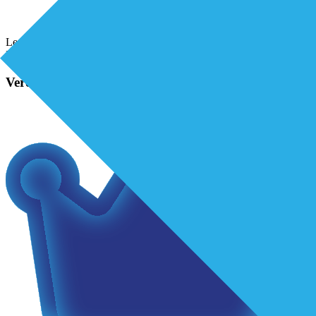
Lees hier de hele column! 2.1 premium artikel, 08-07-24, Column
Maarten Bergman- Single Point of SolutionionDownloaden
Verder lezen?