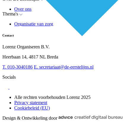
Over ons
Thema's
Nieuws
Advies
Organisatie van zorg
Whitepapers
Arbeidsmarkt & vakmanschap
Partners
Financiering
Vacatures
Contact
RESV en Leerbehoeften
Partner worden?
Digitalisering
Over BiancAI
Lorenz Organiseren B.V.
Leiderschap & samenwerking
Sociaal domein
Heerbaan 14, 4817 NL Breda
Strategie & Innovatie
T.
010-3040186
E.
secretariaat@de-eerstelijns.nl
Socials
Alle rechten voorbehouden Lorenz 2025
Privacy statement
Cookiebeleid (EU)
Design & Ontwikkeling door