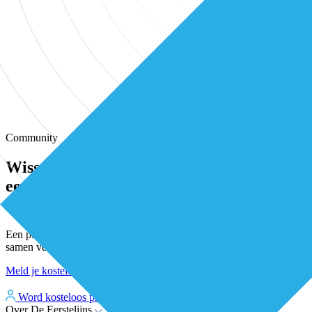
Community
Wissel kennis en ervaring uit met andere
eerstelijns professionals in onze
community
Een plek waar eerstelijnsprofessionals elkaar vinden, versterken en
samen verder bouwen aan betere zorg.
Meld je kosteloos aan
Word kosteloos premium member
Inloggen
Over De Eerstelijns