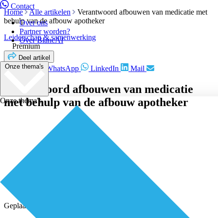
Contact
Home
Alle artikelen
Verantwoord afbouwen van medicatie met
behulp van de afbouw apotheker
Over ons
Partner worden?
Leiderschap & samenwerking
Over BiancAI
Premium
Deel artikel
Onze thema's
Facebook
WhatsApp
LinkedIn
Mail
Verantwoord afbouwen van medicatie
met behulp van de afbouw apotheker
Onze thema's
Geplaatst door
Redactie