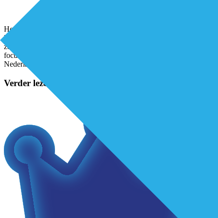
Het werk als apothekerTessa heeft twintig apotheken onder haar
hoede gehad. Ze deed haar werk met veel plezier, maar haar ei kon
ze er niet kwijt, namelijk het verlenen van zorg. “Momenteel ligt de
focus in apotheken vooral bij medicijntekorten waar we in
Nederland mee te maken hebben. Veel medicatie
...
Verder lezen?