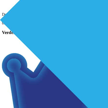
De column verder lezen? Download het hier! 4.5 premium artikel,
17-10-24, Column Maarten Bergman- Activisme van
binnenuitDownloaden
Verder lezen?