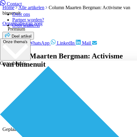
Contact
Home
Alle artikelen
Column Maarten Bergman: Activisme van
binnenuit
Over ons
Partner worden?
Organisatie van zorg
Over BiancAI
Premium
Deel artikel
Onze thema's
Facebook
WhatsApp
LinkedIn
Mail
Column Maarten Bergman: Activisme
van binnenuit
Onze thema's
Geplaatst door
Redactie