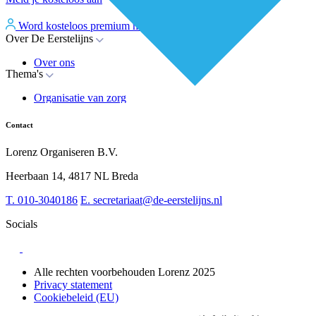
Word kosteloos premium member
Inloggen
Over De Eerstelijns
Over ons
Thema's
Nieuws
Advies
Organisatie van zorg
Whitepapers
Arbeidsmarkt & vakmanschap
Partners
Financiering
Vacatures
Contact
RESV en Leerbehoeften
Partner worden?
Digitalisering
Over BiancAI
Lorenz Organiseren B.V.
Leiderschap & samenwerking
Sociaal domein
Heerbaan 14, 4817 NL Breda
Strategie & Innovatie
T.
010-3040186
E.
secretariaat@de-eerstelijns.nl
Socials
Alle rechten voorbehouden Lorenz 2025
Privacy statement
Cookiebeleid (EU)