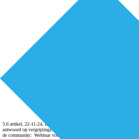
5.6 artikel, 22-11-24, Luister terug webinar- voorzorgcirkels als
antwoord op vergrijzingDownloaden Kijk hier het webinar terug in
de community: Webinar voorzorgcirkels als antwoord op