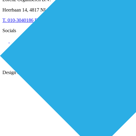
Leiderschap & samenwerking
Sociaal domein
Heerbaan 14, 4817 NL Breda
Strategie & Innovatie
T.
010-3040186
E.
secretariaat@de-eerstelijns.nl
Socials
Alle rechten voorbehouden Lorenz 2025
Privacy statement
Cookiebeleid (EU)
Design & Ontwikkeling door