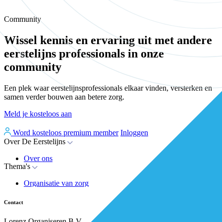
Community
Wissel kennis en ervaring uit met andere
eerstelijns professionals in onze
community
Een plek waar eerstelijnsprofessionals elkaar vinden, versterken en
samen verder bouwen aan betere zorg.
Meld je kosteloos aan
Word kosteloos premium member
Inloggen
Over De Eerstelijns
Over ons
Thema's
Nieuws
Advies
Organisatie van zorg
Whitepapers
Arbeidsmarkt & vakmanschap
Partners
Financiering
Vacatures
Contact
RESV en Leerbehoeften
Partner worden?
Digitalisering
Over BiancAI
Lorenz Organiseren B.V.