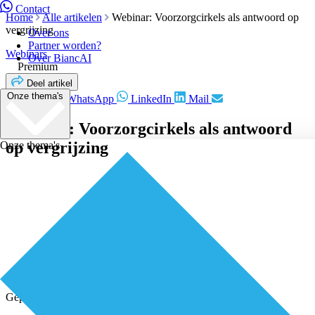
Contact
Home
Alle artikelen
Webinar: Voorzorgcirkels als antwoord op
vergrijzing
Over ons
Partner worden?
Webinars
Over BiancAI
Premium
Deel artikel
Onze thema's
Facebook
WhatsApp
LinkedIn
Mail
Webinar: Voorzorgcirkels als antwoord
op vergrijzing
Onze thema's
Geplaatst door
Redactie