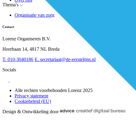
Thema's
Nieuws
Advies
Organisatie van zorg
Whitepapers
Arbeidsmarkt & vakmanschap
Partners
Financiering
Vacatures
Contact
RESV en Leerbehoeften
Partner worden?
Digitalisering
Over BiancAI
Lorenz Organiseren B.V.
Leiderschap & samenwerking
Sociaal domein
Heerbaan 14, 4817 NL Breda
Strategie & Innovatie
T.
010-3040186
E.
secretariaat@de-eerstelijns.nl
Socials
Alle rechten voorbehouden Lorenz 2025
Privacy statement
Cookiebeleid (EU)
Design & Ontwikkeling door