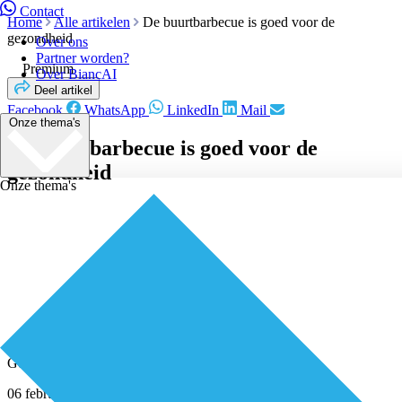
Contact
Home
Alle artikelen
De buurtbarbecue is goed voor de
gezondheid
Over ons
Partner worden?
Premium
Over BiancAI
Deel artikel
Facebook
WhatsApp
LinkedIn
Mail
Onze thema's
De buurtbarbecue is goed voor de
gezondheid
Onze thema's
Geplaatst door
Redactie
06 februari 2026