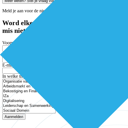
Meer weten? Stel je vraag via de chat
Meld je aan voor de nieuwsbrief
Word elke twee weken geïnspireerd en
mis niets
Voornaam
Achternaam
E-mailadres
In welke thema’s ben je geïnteresseerd?
Aanmelden