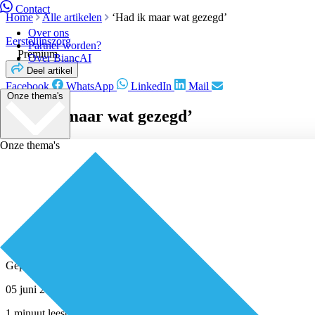
Contact
Home
Alle artikelen
‘Had ik maar wat gezegd’
Over ons
Eerstelijnszorg
Partner worden?
Premium
Over BiancAI
Deel artikel
Facebook
WhatsApp
LinkedIn
Mail
Onze thema's
‘Had ik maar wat gezegd’
Onze thema's
Geplaatst door
Redactie
05 juni 2026
1 minuut leestijd