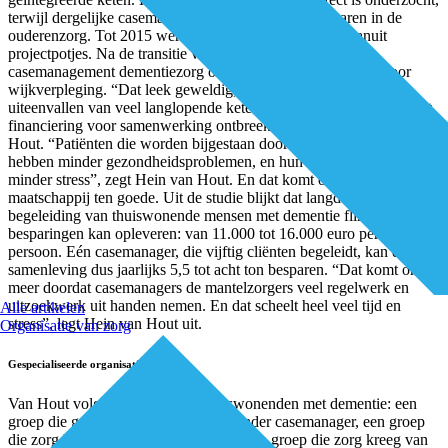
terwijl dergelijke casemanagers al jaren werkzaam waren in de
ouderenzorg. Tot 2015 werden ze veelal gefinancierd vanuit
projectpotjes. Na de transitie viel de financiering voor
casemanagement dementiezorg onder het algemene budget voor
wijkverpleging. “Dat leek geweldig, maar heeft onbedoeld het
uiteenvallen van veel langlopende ketens in de hand gewerkt. Want
financiering voor samenwerking ontbreekt”, zo constateert Van
Hout. “Patiënten die worden bijgestaan door een casemanager
hebben minder gezondheidsproblemen, en hun mantelzorgers
minder stress”, zegt Hein van Hout. En dat komt ook de
maatschappij ten goede. Uit de studie blijkt dat langdurige
begeleiding van thuiswonende mensen met dementie flinke
besparingen kan opleveren: van 11.000 tot 16.000 euro per jaar per
persoon. Eén casemanager, die vijftig cliënten begeleidt, kan de
samenleving dus jaarlijks 5,5 tot acht ton besparen. “Dat komt onder
meer doordat casemanagers de mantelzorgers veel regelwerk en
uitzoekwerk uit handen nemen. En dat scheelt heel veel tijd en
Alle artikelen
stress”, legt Hein van Hout uit.
Organisatie van zorg
Gespecialiseerde organisatie
Van Hout volgde drie groepen thuiswonenden met dementie: een
groep die gebruikelijke zorg kreeg zonder casemanager, een groep
die zorg kreeg vanuit een netwerk en een groep die zorg kreeg van