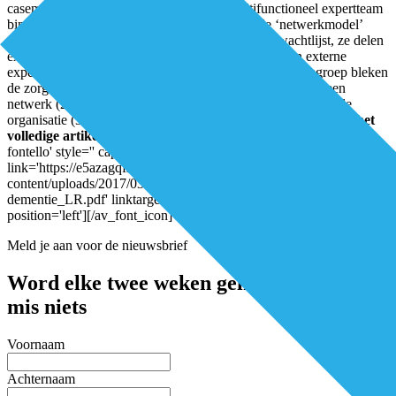
casemanagers binnen een geïntegreerd, multifunctioneel expertteam
binnen de eigen organisatie. In het zogenaamde ‘netwerkmodel’
delen samenwerkende thuiszorgorganisaties een wachtlijst, ze delen
expertise en casemanagers kunnen advies vragen aan externe
experts – zoals een geriater. Vergeleken met de controlegroep bleken
de zorgkosten lager als personen worden begeleid vanuit een
netwerk (22 procent), maar vooral vanuit een gespecialiseerde
organisatie (33 procent).
Auteur: Leendert Douma
Download het
volledige artikel hier:
[av_font_icon icon='ue82d' font='entypo-
fontello' style='' caption=''
link='https://e5azagqfxrm.exactdn.com/wp-
content/uploads/2017/03/DEL-nr2_2017_Begeleiders-bij-
dementie_LR.pdf' linktarget='_blank' color='' size='40px'
position='left'][/av_font_icon]
Meld je aan voor de nieuwsbrief
Word elke twee weken geïnspireerd en
mis niets
Voornaam
Achternaam