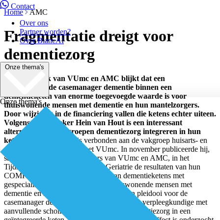
Contact
Home
AMC
Over ons
Fragmentatie dreigt voor
Partner worden?
Over BiancAI
dementiezorg
Onze thema's
Uit onderzoek van VUmc en AMC blijkt dat een
gespecialiseerde casemanager dementie binnen een
dementieketen van enorme toegevoegde waarde is voor
Onze thema's
thuiswonende mensen met dementie en hun mantelzorgers.
Door wijziging in de financiering vallen die ketens echter uiteen.
Volgens onderzoeker Hein van Hout is een interessant
alternatief dat zorggroepen dementiezorg integreren in hun
ketens.
Hein van Hout is verbonden aan de vakgroep huisarts- en
ouderengeneeskunde van het VUmc. In november publiceerde hij,
samen met andere onderzoekers van VUmc en AMC, in het
Tijdschrift voor Gerontologie en Geriatrie de resultaten van hun
COMPAS-studie naar de effecten van dementieketens met
gespecialiseerde begeleiding voor thuiswonende mensen met
dementie en hun mantelzorgers. Het is een pleidooi voor de
casemanager dementie: een gespecialiseerde verpleegkundige met
aanvullende scholing op het gebied van dementiezorg in een
geïntegreerde keten. Het is voor het eerst dat dit effect is onderzocht,