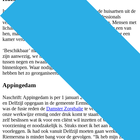
In het gezondheidscentrum resideren bovendien de huisartsen uit de
regio die zich sinds 2009 met andere eerstelijnsprofessionals
verenigd hebben in EZA, Eerstelijnszorg Appingedam. Mensen met
lichamelijke klachten gaan nog steeds eerst en direct naar een van
hen, maar bij sociale problematiek is ondersteuning daarvoor een
kamer verder beschikbaar.
‘Beschikbaar’ mag je letterlijk nemen, legt Van der Kolk uit. “We
zijn aanwezig, we hebben en nemen de tijd. Iedere ochtend zijn we
tussen negen en twaalf bereikbaar, telefonisch of je komt gewoon
binnenlopen. Waar nodig, gaan we bij mensen thuis langs. We
hebben het zo georganiseerd dat er altijd ruimte is in de formatie.”
Appingedam
Naschrift: Appingedam is per 1 januari 2021 samen met Loppersum
en Delfzijl opgegaan in de gemeente Eemsdelta. Voor Van der Kolk
was de fusie reden de
Damster Zorgbalie
te verlaten. “Ik vrees dat
onze werkwijze ernstig onder druk komt te staan. Tot nog toe kon ik
zelf beslissen wat ik voor een cliënt wil inzetten of welke
voorziening er noodzakelijk is. Straks moet ik het aan iemand anders
voorleggen. Ik had ook vanuit Delfzijl moeten gaan werken.”
Riemersma is minder bang voor de gevolgen. “Ik heb mijn zorgen