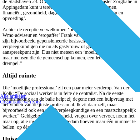
de Stadshaven 23. Op de website staat: ’Bij de Damster Zorgbalie in
Appingedam kunt u terecht met al uw vragen over wonen,
financiën, gezondheid, daginvulling, sociale relaties, gezin en
opvoeding’.
Achter de receptie verwelkomen ‘bekende Damsters’ je, zoals
Wmo-adviseur en ‘eropaffer’ Frank van der Kolk ze noemt. “Het
zijn bijvoorbeeld gepensioneerde basisschooldocenten of oud-
verpleegkundigen die nu als gastvrouw of gastheer het eerste
aanspreekpunt zijn. Dus niet meteen een ‘moeilijke’ professional,
maar mensen die de gemeenschap kennen, een letterlijk lage
drempel.”
Altijd ruimte
Die ‘moeilijke professional’ zit een paar meter verderop. Van der
Kolk: “De sociaal werker is in feite de centralist. Na de eerste
Alle artikelen
kennismaking aan de balie helpt zij degene met een hulpvraag met
Organisatie van zorg
het vinden van de juiste professional. Ik zit daar zelf, maar
bijvoorbeeld ook een jeugdverpleegkundige en een maatschappelijk
werker.” Geldgebrek, eenzaamheid, vragen over vervoer, noem het
maar op, alle inwoners in Appingedam hoeven maar één nummer te
bellen, op één plek langs te gaan.
Huisartsen