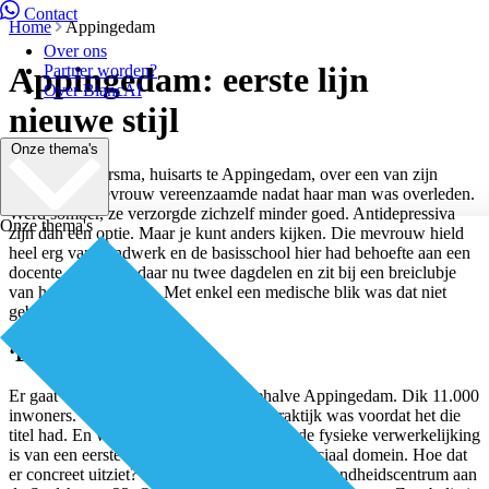
Contact
Home
Appingedam
Over ons
Appingedam: eerste lijn
Partner worden?
Over BiancAI
nieuwe stijl
Onze thema's
Roland Riemersma, huisarts te Appingedam, over een van zijn
patiënten: “Mevrouw vereenzaamde nadat haar man was overleden.
Werd somber, ze verzorgde zichzelf minder goed. Antidepressiva
Onze thema's
zijn dan een optie. Maar je kunt anders kijken. Die mevrouw hield
heel erg van handwerk en de basisschool hier had behoefte aan een
docente. Ze werkt daar nu twee dagdelen en zit bij een breiclubje
van het welzijnswerk. Met enkel een medische blik was dat niet
gebeurd.”
‘Damster Zorgbalie’
Er gaat weinig boven Groningen. Behalve Appingedam. Dik 11.000
inwoners. Waar ‘welzijn op recept’ al praktijk was voordat het die
titel had. En waar de ‘Damster Zorgbalie’ de fysieke verwerkelijking
is van een eerste lijn nieuwe stijl, inclusief sociaal domein. Hoe dat
er concreet uitziet? Een gele receptie in het gezondheidscentrum aan