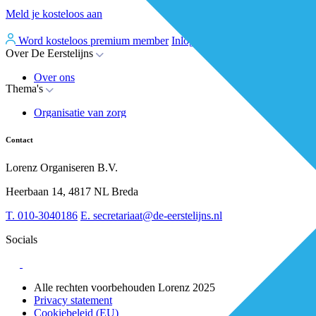
Meld je kosteloos aan
Word kosteloos premium member
Inloggen
Over De Eerstelijns
Over ons
Thema's
Nieuws
Advies
Organisatie van zorg
Whitepapers
Arbeidsmarkt & vakmanschap
Partners
Financiering
Vacatures
Contact
RESV en Leerbehoeften
Partner worden?
Digitalisering
Over BiancAI
Lorenz Organiseren B.V.
Leiderschap & samenwerking
Sociaal domein
Heerbaan 14, 4817 NL Breda
Strategie & Innovatie
T.
010-3040186
E.
secretariaat@de-eerstelijns.nl
Socials
Alle rechten voorbehouden Lorenz 2025
Privacy statement
Cookiebeleid (EU)