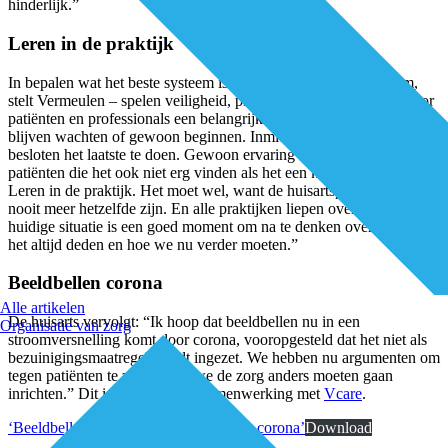
hinderlijk.”
Leren in de praktijk
In bepalen wat het beste systeem is – er is niet één ideaalsysteem,
stelt Vermeulen – spelen veiligheid, privacy en gebruiksgemak voor
patiënten en professionals een belangrijke rol. Hij zegt: “Je kunt
blijven wachten of gewoon beginnen. Inmiddels hebben we
besloten het laatste te doen. Gewoon ervaring opdoen met jongere
patiënten die het ook niet erg vinden als het een keer fout gaat.
Leren in de praktijk. Het moet wel, want de huisartspraktijk zal
nooit meer hetzelfde zijn. En alle praktijken liepen over, dus de
huidige situatie is een goed moment om na te denken over hoe we
het altijd deden en hoe we nu verder moeten.”
Beeldbellen corona
Alle artikelen
De huisarts vervolgt: “Ik hoop dat beeldbellen nu in een
Organisatie van zorg
stroomversnelling komt door corona, vooropgesteld dat het niet als
bezuinigingsmaatregel wordt ingezet. We hebben nu argumenten om
tegen patiënten te zeggen dat we de zorg anders moeten gaan
inrichten.” Dit is een artikel in samenwerking met
Vcare
.
‘Beeldbellen in stroomversnelling door corona’
Download