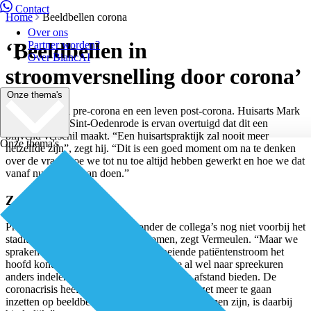
Contact
Home
Beeldbellen corona
Over ons
‘Beeldbellen in
Partner worden?
Over BiancAI
stroomversnelling door corona’
Onze thema's
Er is een leven pre-corona en een leven post-corona. Huisarts Mark
Vermeulen uit Sint-Oedenrode is ervan overtuigd dat dit een
blijvend verschil maakt. “Een huisartspraktijk zal nooit meer
Onze thema's
hetzelfde zijn”, zegt hij. “Dit is een goed moment om na te denken
over de vraag hoe we tot nu toe altijd hebben gewerkt en hoe we dat
vanaf nu willen gaan doen.”
Zorg op afstand
Praten over zorg op afstand is onder de collega’s nog niet voorbij het
stadium van ‘O ja, leuk plan’ gekomen, zegt Vermeulen. “Maar we
spraken toch wel over hoe we de groeiende patiëntenstroom het
hoofd konden bieden. Daarbij keken we al wel naar spreekuren
anders indelen, maar nog niet naar zorg op afstand bieden. De
coronacrisis heeft ons wel aan het denken gezet meer te gaan
inzetten op beeldbellen. Het feit dat er 37 systemen zijn, is daarbij