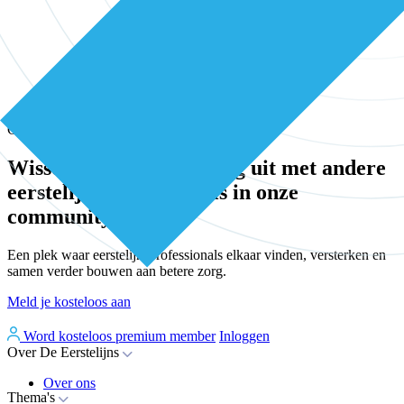
Community
Wissel kennis en ervaring uit met andere
eerstelijns professionals in onze
community
Een plek waar eerstelijnsprofessionals elkaar vinden, versterken en
samen verder bouwen aan betere zorg.
Meld je kosteloos aan
Word kosteloos premium member
Inloggen
Over De Eerstelijns
Over ons
Thema's
Nieuws