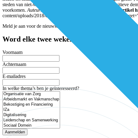
steden van niet-westerse afkomst – heeft Pharos cultuursensitieve 
voorkomen.
Auteur: Jessica Maas
Download het volledige artikel h
content/uploads/2018/06/DEL-nr5_2018_Pharos_LR.pdf' linktarget='_bl
Meld je aan voor de nieuwsbrief
Word elke twee weken geïnspireerd en mis 
Voornaam
Achternaam
E-mailadres
In welke thema’s ben je geïnteresseerd?