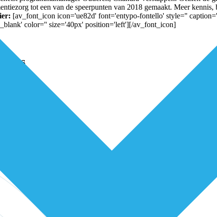
dementiezorg tot een van de speerpunten van 2018 gemaakt. Meer kenni
ier:
[av_font_icon icon='ue82d' font='entypo-fontello' style='' caption
ank' color='' size='40px' position='left'][/av_font_icon]
niets