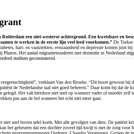
igrant
 Rotterdam een niet-westerse achtergrond. Een kwetsbare en besche
samen te werken in de eerste lijn veel leed voorkomen.”
De Turkse e
iabetes, hart- en vaatziekten, eenzaamheid en depressie komen juist bij
ij Pharos. Het aantal migrantenouderen met dementie in Nederland stij
orderd stadium geconstateerd.
r vergeetachtigheid”, verklaart Van den Broeke. “Dit hoort gewoon bij 
patiënt de Nederlandse taal niet goed beheerst.” Daar komt bij dat de
n gelegd. Het valt hierdoor niet snel op wanneer vader of moeder zelf i
ekken pas aan de bel wanneer het echt niet meer gaat.
niet snel boven tafel komt. Met alle gevolgen van dien. De patiënt kri
an het gebeuren dat een dochter zoveel tijd kwijt is met de zorg voor 
, schetst programmamanager Ouderen, Chandra Verstappen. Gezien de gro