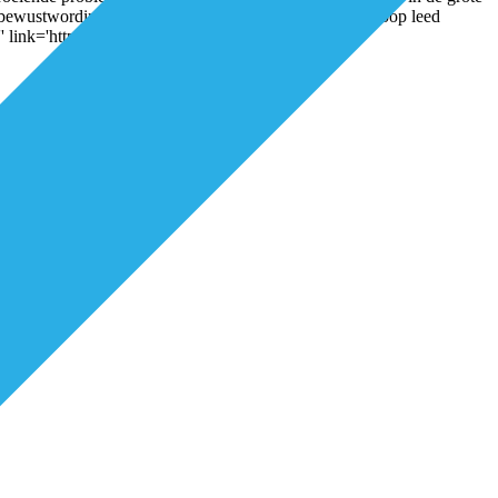
s, bewustwording en samenwerking in de wijk kan een hoop leed
='' link='https://e5azagqfxrm.exactdn.com/wp-