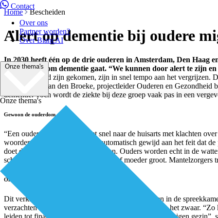
Contact
Home
Bescheiden
Over ons
Alert op dementie bij oudere m
Partner worden?
Over BiancAI
In 2030 heeft één op de drie ouderen in Amsterdam, Den Haag en
Onze thema's
wanneer het om dementie gaat. “We kunnen door alert te zijn en 
naar Nederland zijn gekomen, zijn in snel tempo aan het vergrijzen. D
stelt Jennifer van den Broeke, projectleider Ouderen en Gezondheid b
dementie. Toch wordt de ziekte bij deze groep vaak pas in een vergev
Onze thema's
Gewoon de ouderdom
“Een oudere migrant stapt niet snel naar de huisarts met klachten ove
woorden komt, wordt dat vaak automatisch gewijd aan het feit dat de 
doet de dochter bijvoorbeeld al jaren. Ouders worden echt in de watte
schaamte over het gedrag van vader of moeder groot. Mantelzorgers tr
Onderdiagnostiek
Dit verklaart waarom dementie bij oudere migranten in de spreekkamer 
verzachten of vertragen en ook mantelzorgers hebben het zwaar. “Zo k
leiden tot financiële zorgen en spanningen binnen haar eigen gezin”