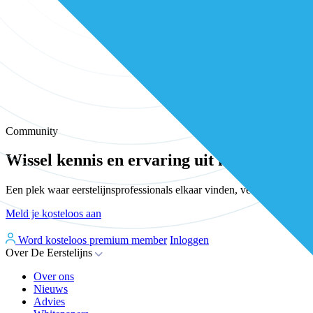
Community
Wissel kennis en ervaring uit met andere e
Een plek waar eerstelijnsprofessionals elkaar vinden, versterken en 
Meld je kosteloos aan
Word kosteloos premium member
Inloggen
Over De Eerstelijns
Over ons
Nieuws
Advies