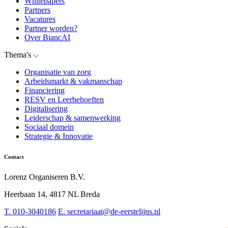
Whitepapers
Partners
Vacatures
Partner worden?
Over BiancAI
Thema's
Organisatie van zorg
Arbeidsmarkt & vakmanschap
Financiering
RESV en Leerbehoeften
Digitalisering
Leiderschap & samenwerking
Sociaal domein
Strategie & Innovatie
Contact
Lorenz Organiseren B.V.
Heerbaan 14, 4817 NL Breda
T.
010-3040186
E.
secretariaat@de-eerstelijns.nl