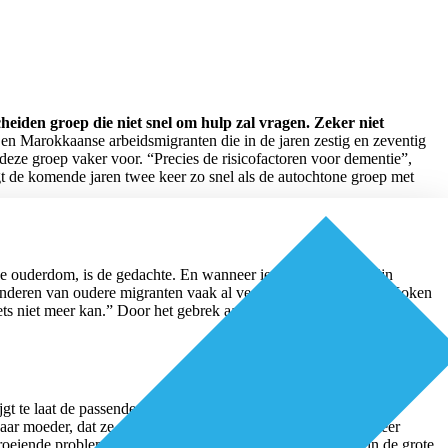
iden groep die niet snel om hulp zal vragen. Zeker niet
n Marokkaanse arbeidsmigranten die in de jaren zestig en zeventig
 deze groep vaker voor. “Precies de risicofactoren voor dementie”,
gt de komende jaren twee keer zo snel als de autochtone groep met
de ouderdom, is de gedachte. En wanneer iemand slecht uit zijn
 kinderen van oudere migranten vaak al veel taken overnemen. “Koken
ets niet meer kan.” Door het gebrek aan kennis over dementie is de
jgt te laat de passende zorg die de gevolgen van dementie kan
haar moeder, dat ze zelf haar baan op moet zeggen. Dit kan weer
eiende problematiek – in 2030 is één op de drie ouderen in de grote