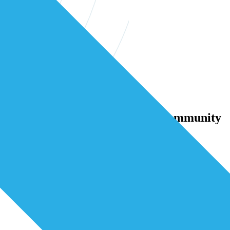
erstelijns professionals in onze community
samen verder bouwen aan betere zorg.